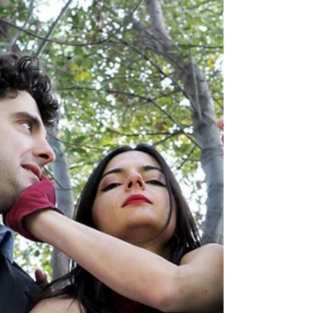
«Οικογένεια Τσεκμέ»