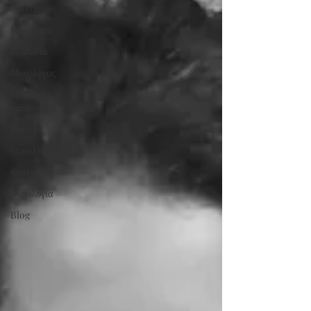
Θρίλερ
Κοινωνικό
Κωμωδία
Μονόλογος
Μουσική
παράσταση
Παιδικό
Stand up
Φαντασίας
Ψυχολογία
Blog