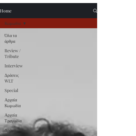
Home
Κωμωδία
Όλα τα
άρθρα
Review /
Tribute
Interview
Δράσεις
WLT
Special
Αρχαία
Κωμωδία
Αρχαία
Τραγωδία
Δράμα