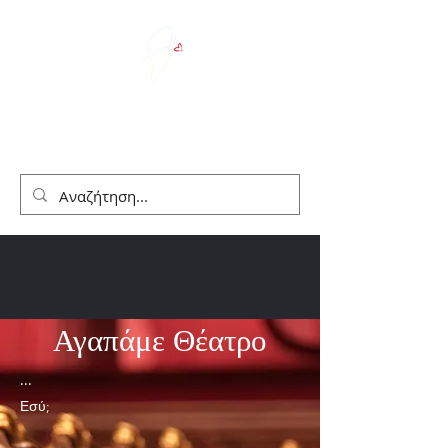
We Love Theater
Αγαπάμε Θέατρο
...
Εσύ;