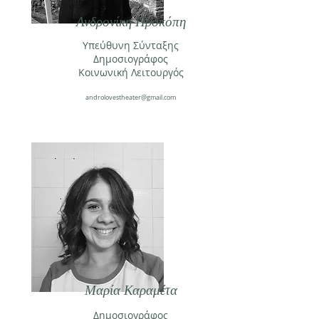
Ανδρονίκη Προκόπη
Υπεύθυνη Σύνταξης
Δημοσιογράφος
Κοινωνική Λειτουργός
androlovestheater@gmail.com
Μαρία Καραμέτα
Δημοσιογράφος