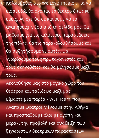
Καλωσήρθες στο W
e Love Theater. Για να
είσαι εδώ, θα αγαπάς το θέατρο όπως κι
εμείς. Αν όχι, θα σε κάνουμε να το
αγαπήσεις! Μέσα από τη σελίδα μας, θα
μάθουμε για τις καλύτερες παραστάσεις
της πόλης, θα τις παρακολουθήσουμε και
θα συζητήσουμε γι' αυτές. Θα
γνωρίσουμε τους πρωταγωνιστές και
τους σκηνοθέτες, και θα μιλήσουμε μαζί
τους.
Ακολούθησε
μας στο μαγικό χώρο του
θεάτρου και ταξίδεψε μαζί μας.
Είμαστε μια παρέα - WLT Team, που
Αγαπάμε Θέατρο! Μένουμε στην Αθήνα
και προσπαθούμε όλοι με αγάπη και
μεράκι την προβολή και ανάδειξη των
ξεχωριστών θεατρικών παραστάσεων