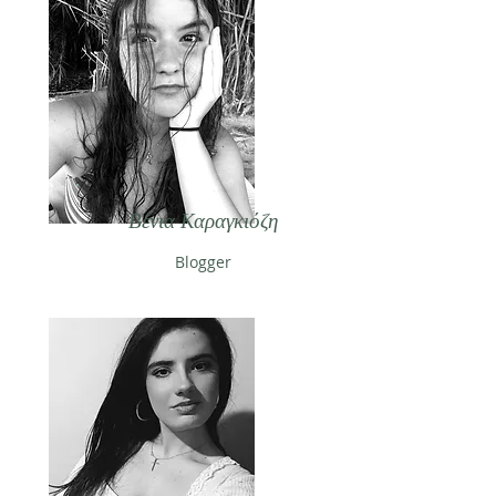
Βένια Καραγκιόζη
Blogger