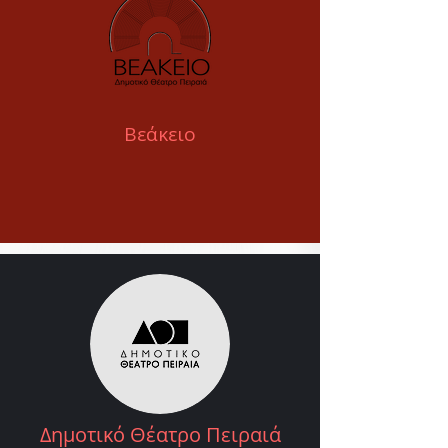
Βεάκειο
Δημοτικό Θέατρο Πειραιά