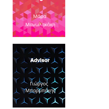
Μάρα
Μανωλακάκη
Advisor
Γιώργος
Μπαρμπάκης