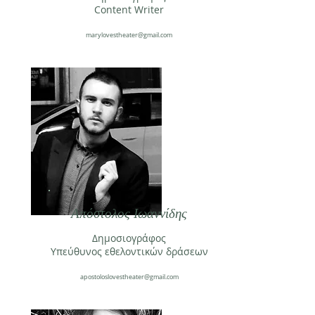
Content Writer
marylovestheater@gmail.com
Απόστολος Ιωαννίδης
Δημοσιογράφος
Υπεύθυνος εθελοντικών δράσεων
apostoloslovestheater@gmail.com