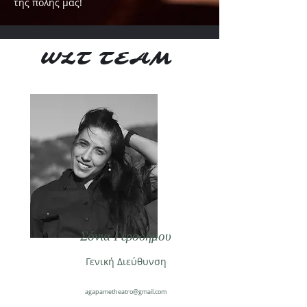
της πόλης μας!
WLT TEAM
Σόνια Γεροδήμου
Γενική Διεύθυνση
agapametheatro@gmail.com