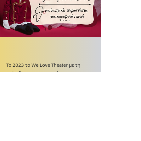
Το 2023 το We Love Theater με τη
στήριξη των συνεργατών του
πραγματοποίησε μία σημαντική δράση!
Πιο συγκεκριμένα δόθηκαν πάνω από
250 προσκλήσεις
για θεατρικές
παραστάσεις στους οργανισμούς
«Το Χαμόγελο του Παιδιού» & To
«Αμαλίειον».