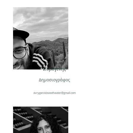
Ευρυγένης
Δημοσιογράφος
evrygenislovestheater@gmail.com