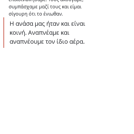
συμπάσχαμε μαζί τους και είμαι 
σίγουρη ότι το ένιωθαν. 
Η ανάσα μας ήταν και είναι 
κοινή. Αναπνέαμε και 
αναπνέουμε τον ίδιο αέρα. 
Οι καρδιές μας πάλλονται με 
τον ίδιο ρυθμό, φτερουγίζουν 
το ίδιο στην ευτυχία, 
ζεσταίνονται το ίδιο στην 
αγάπη, ματώνουν το ίδιο στην 
απώλεια.
 Όλα τα οράματα 
τελείωναν με την ελπίδα. Αυτή η 
ελπίδα σιγοκαίει σα φλόγα ακόμα 
μέσα μας. 
Αυτή η φλόγα είναι 
ικανή να υπερνικήσει θύελλες, 
να κινήσει βουνά… Δεν πρέπει 
να αφήσουμε αυτή τη φλόγα να 