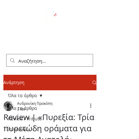
We Love Theater
Ανάρτηση
Όλα τα άρθρα
Ανδρονίκη Προκόπη
Όλα τα άρθρα
2 Ιαν
Review | «Πυρεξία: Τρία
Review / Tribute
πυρετώδη οράματα για
Interview