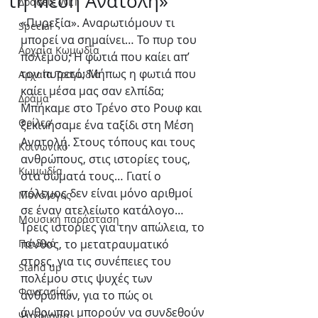
τη Μέση Ανατολή»
Δράσεις WLT
«Πυρεξία». Αναρωτιόμουν τι 
Special
μπορεί να σημαίνει… Το πυρ του 
Αρχαία Κωμωδία
πολέμου; Η φωτιά που καίει απ’ 
τον πυρετό; Μήπως η φωτιά που 
Αρχαία Τραγωδία
καίει μέσα μας σαν ελπίδα;
Δράμα
Μπήκαμε στο Τρένο στο Ρουφ και 
Θρίλερ
ξεκινήσαμε ένα ταξίδι στη Μέση 
Ανατολή. Στους τόπους και τους 
Κοινωνικό
ανθρώπους, στις ιστορίες τους, 
Κωμωδία
στα σώματά τους… Γιατί ο 
πόλεμος δεν είναι μόνο αριθμοί 
Μονόλογος
σε έναν ατελείωτο κατάλογο…
Μουσική παράσταση
Τρεις ιστορίες για την απώλεια, το 
Παιδικό
πένθος, το μετατραυματικό 
στρες, για τις συνέπειες του 
Stand up
πολέμου στις ψυχές των 
Φαντασίας
ανθρώπων, για το πώς οι 
άνθρωποι μπορούν να συνδεθούν 
Ψυχολογία