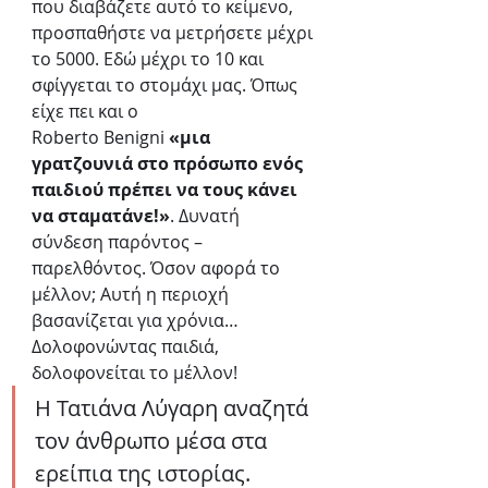
που διαβάζετε αυτό το κείμενο, 
προσπαθήστε να μετρήσετε μέχρι 
το 5000. Εδώ μέχρι το 10 και 
σφίγγεται το στομάχι μας. Όπως 
είχε πει και ο 
Roberto Benigni 
«μια 
γρατζουνιά στο πρόσωπο ενός 
παιδιού πρέπει να τους κάνει 
να σταματάνε!»
. Δυνατή 
σύνδεση παρόντος – 
παρελθόντος. Όσον αφορά το 
μέλλον; Αυτή η περιοχή 
βασανίζεται για χρόνια… 
Δολοφονώντας παιδιά, 
δολοφονείται το μέλλον!
Η Τατιάνα Λύγαρη αναζητά 
τον άνθρωπο μέσα στα 
ερείπια της ιστορίας. 