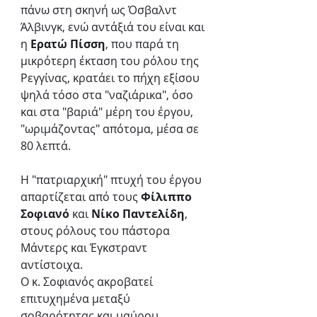
πάνω στη σκηνή ως Όσβαλντ 
Άλβινγκ, ενώ αντάξιά του είναι και 
η 
Ερατώ Πίσση
, που παρά τη 
μικρότερη έκταση του ρόλου της 
Ρεγγίνας, κρατάει το πήχη εξίσου 
ψηλά τόσο στα "ναζιάρικα", όσο 
και στα "βαριά" μέρη του έργου, 
"ωριμάζοντας" απότομα, μέσα σε 
80 λεπτά.
Η "πατριαρχική" πτυχή του έργου 
απαρτίζεται από τους 
Φίλιππο 
Σοφιανό
 και 
Νίκο Παντελίδη
, 
στους ρόλους του πάστορα 
Μάντερς και Έγκστραντ 
αντίστοιχα. 
Ο κ. Σοφιανός ακροβατεί 
επιτυχημένα μεταξύ 
σοβαρότητας και μαύρου 