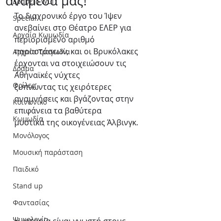
ανάμεσα μας!
Δράσεις WLT
Το διαχρονικό έργο του Ίψεν 
Special
ανεβαίνει στο Θέατρο ΕΛΕΡ για 
Αρχαία Κωμωδία
περιορισμένο αριθμό
παραστάσεων, και οι Βρυκόλακες 
Αρχαία Τραγωδία
έρχονται να στοιχειώσουν τις 
Δράμα
Αθηναϊκές νύχτες
Θρίλερ
ξυπνώντας τις χειρότερες 
αναμνήσεις και βγάζοντας στην 
Κοινωνικό
επιφάνεια τα βαθύτερα
Κωμωδία
μυστικά της οικογένειας Άλβινγκ.
Μονόλογος
Μουσική παράσταση
Παιδικό
Stand up
Φαντασίας
Ψυχολογία