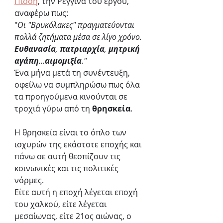
Πίσση
, την Ρεγγίνα του έργου, 
αναφέρω πως:
"
Οι "Βρυκόλακες" πραγματεύονται 
πολλά ζητήματα μέσα σε λίγο χρόνο. 
Ευθανασία
, 
πατριαρχία
, 
μητρική 
αγάπη
...
αιμομιξία
." 
Ένα μήνα μετά τη συνέντευξη, 
οφείλω να συμπληρώσω πως όλα 
τα προηγούμενα κινούνται σε 
τροχιά γύρω από τη 
θρησκεία
. 
Η θρησκεία είναι το όπλο των 
ισχυρών της εκάστοτε εποχής και 
πάνω σε αυτή θεσπίζουν τις 
κοινωνικές και τις πολιτικές 
νόρμες.
Είτε αυτή η εποχή λέγεται εποχή 
του χαλκού, είτε λέγεται 
μεσαίωνας, είτε 21ος αιώνας, ο 