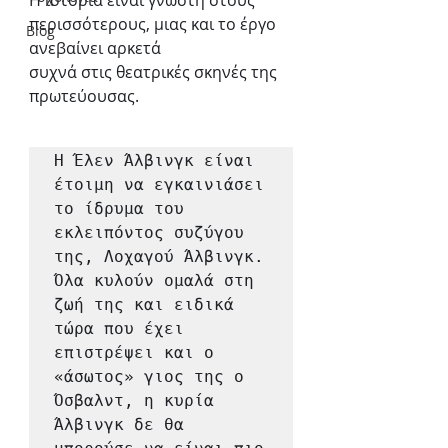
Η ιστορία είναι γνωστή στους 
περισσότερους, μιας και το έργο 
Blog
ανεβαίνει αρκετά
συχνά στις θεατρικές σκηνές της 
πρωτεύουσας.
Η Έλεν Άλβινγκ είναι 
έτοιμη να εγκαινιάσει 
το ίδρυμα του 
εκλειπόντος συζύγου 
της, Λοχαγού Άλβινγκ. 
Όλα κυλούν ομαλά στη 
ζωή της και ειδικά 
τώρα που έχει 
επιστρέψει και ο 
«άσωτος» γιος της ο 
Όσβαλντ, η κυρία 
Άλβινγκ δε θα 