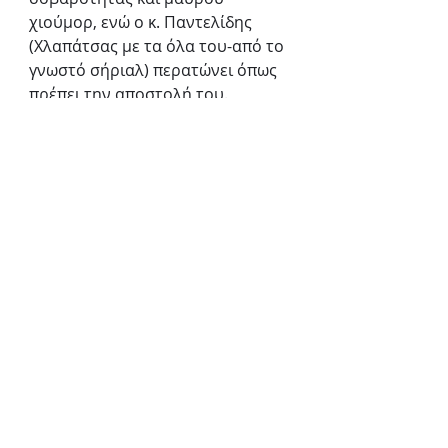
χιούμορ, ενώ ο κ. Παντελίδης 
(Χλαπάτσας με τα όλα του-από το 
γνωστό σήριαλ) περατώνει όπως 
πρέπει την αποστολή του.
Δε θα κρύψω πως η παράσταση 
στην αρχή υστερούσε ρυθμού, 
αλλά αυτό είναι κάτι που 
συμβαίνει στην πλειονότητα των 
πρεμιέρων. Δυστυχώς ή ευτυχώς, 
όσα χρόνια κι αν είσαι στο 
θεατρικό σανίδι, κάθε φορά είναι 