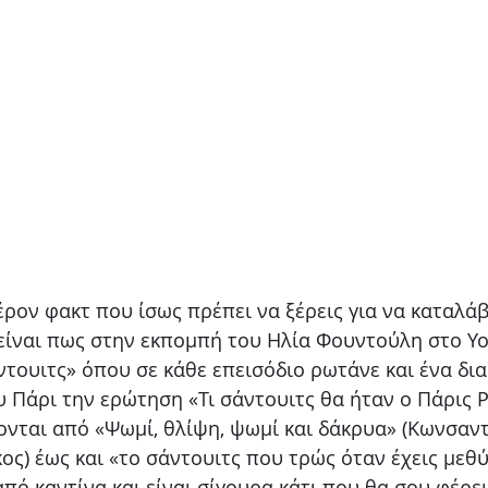
ρον φακτ που ίσως πρέπει να ξέρεις για να καταλάβ
είναι πως στην εκπομπή του Ηλία Φουντούλη στο Yo
ντουιτς» όπου σε κάθε επεισόδιο ρωτάνε και ένα δι
υ Πάρι την ερώτηση «Τι σάντουιτς θα ήταν ο Πάρις Ρ
ονται από «Ψωμί, θλίψη, ψωμί και δάκρυα» (Κωνσαντ
ς) έως και «το σάντουιτς που τρώς όταν έχεις μεθύ
ι από καντίνα και είναι σίγουρα κάτι που θα σου φέρε