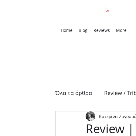
We
Home
Blog
Reviews
More
Όλα τα άρθρα
Review / Tri
Κατερίνα Ζυγουρ
Αρχαία Τραγωδία
Δρά
Review |