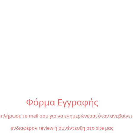
Review | «Όπου κι αν πας
Revi
να μη χαθείς» | Ταξίδι στη
Γιάν
"χώρα" των ιδανικών και
Anod
του έρωτα.
Θέα
Φόρμα Εγγραφής
πλήρωσε το mail σου για να ενημερώνεσαι όταν ανεβαίνει
ενδιαφέρον review ή συνέντευξη στο site μας