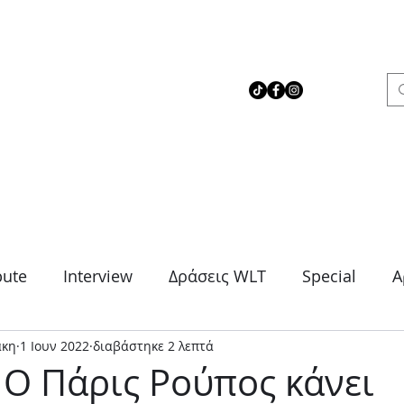
 Love Theater
bute
Interview
Δράσεις WLT
Special
Α
άκη
1 Ιουν 2022
διαβάστηκε 2 λεπτά
μα
Θρίλερ
Κοινωνικό
Κωμωδία
Μονό
 Ο Πάρις Ρούπος κάνει