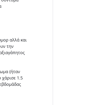
α 
μορ αλλά και 
υν την 
 αξιαγάπητος 
τωμα (ήταν 
 χάρισε 1.5 
 εβδομάδας 