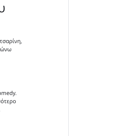
υ
Blog
τσαρίνη, 
λώνω 
 
omedy. 
σότερο 
 