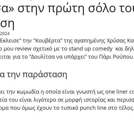
σα» στην πρώτη σόλο το
Παιδικό
Stand up
Φαντασίας
Ψυχολογία
αση
 2024
Έκλεισε" την "Κουβέρτα" της αγαπημένης Χρύσας Κα
 μου review σχετικό με το stand up comedy  και δη
ιται για το "Δουλίτσα να υπάρχει" του Πάρι Ρούπου.
ια την παράσταση 
ι την κωμωδία η οποία είναι γνωστή ως one liner c
εία του είναι λιγότερο σε μορφή ιστορίας και περισ
μα που όμως έχουν το τυπικό punch line στο τέλος.