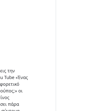
εις την 
u Tube «Ένας 
αφορετικό 
ούπος;» οι 
ίνος 
σει πάρα 
ι σύντομα 