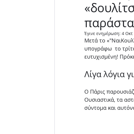
«δουλίτ
Μουσική παράσταση
παράστ
Έγινε ενημέρωση:
4 Οκτ
Μετά το «"ΝαιΚουλ
υπογράφω  το τρίτο
ευτυχισμένη! Πρόκε
Λίγα λόγια γ
Ο Πάρις παρουσιάζε
Ουσιαστικά, τα αστ
σύντομα και αυτόνο