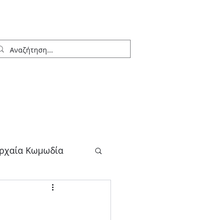
ρχαία Κωμωδία
λογος