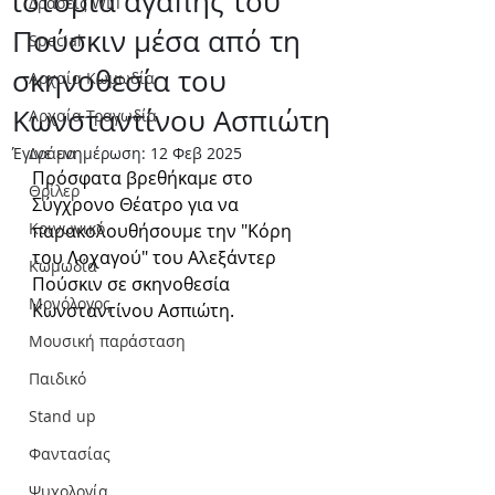
ιστορία αγάπης του
Δράσεις WLT
Πούσκιν μέσα από τη
Special
σκηνοθεσία του
Αρχαία Κωμωδία
Κωνσταντίνου Ασπιώτη
Αρχαία Τραγωδία
Έγινε ενημέρωση:
Δράμα
12 Φεβ 2025
Πρόσφατα βρεθήκαμε στο 
Θρίλερ
Σύγχρονο Θέατρο για να 
Κοινωνικό
παρακολουθήσουμε την "Κόρη 
του Λοχαγού" του Αλεξάντερ 
Κωμωδία
Πούσκιν σε σκηνοθεσία 
Μονόλογος
Κωνσταντίνου Ασπιώτη. 
Μουσική παράσταση
Παιδικό
Stand up
Φαντασίας
Ψυχολογία