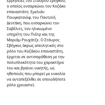
ερμηνείες του Σταύρου Σβήγκου, 
ο οποίος ενσαρκώνει τον Κοζάκο 
επαναστάτη  Εμελιάν 
Πουγκατσιόφ, του Παντελή 
Δεντάκη, που ενσαρκώνει τον 
Σαβέλιτς, τον ηλικιωμένο 
υπηρέτη του Πιότρ και της 
Μαριάμ Ρουχάτζε. Ο Στάυρος 
Σβήγκος άκρως απειλητικός στο 
ρόλο του Κοζάκου επαναστάτη, 
έρχεται σε αντιπαράθεση με την 
πολυπλοκότητα του χαρακτήρα 
του και βγαίνει νικητής, ως 
ηθοποιός που μπορεί με ευκολία 
να ανταπεξέλθει σε οποιοδήποτε 
ρόλο χρειαστεί. 