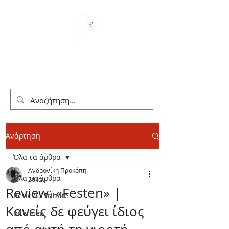
We Love Theater
Ανάρτηση
Όλα τα άρθρα
Ανδρονίκη Προκόπη
Όλα τα άρθρα
20 Ιαν
Review: «Festen» |
Review / Tribute
Κανείς δε φεύγει ίδιος
Interview