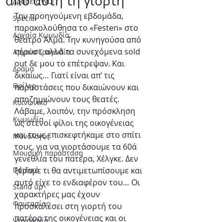
από αυτή τη γιορτή
Δράσεις WLT
Την προηγούμενη εβδομάδα, 
Special
παρακολούθησα το «Festen» στο 
Αρχαία Κωμωδία
θέατρο Άλμα. Την κυνηγούσα από 
πέρυσι, αλλά τα συνεχόμενα sold 
Αρχαία Τραγωδία
out δε μου το επέτρεψαν. Και 
Δράμα
δικαίως… Γιατί είναι απ’ τις 
Θρίλερ
παραστάσεις που δικαιώνουν και 
αποζημιώνουν τους θεατές. 
Κοινωνικό
Λάβαμε, λοιπόν, την πρόσκληση 
Κωμωδία
ως στενοί φίλοι της οικογένειας 
και τους επισκεφτήκαμε στο σπίτι 
Μονόλογος
τους, για να γιορτάσουμε τα 60ά 
Μουσική παράσταση
γενέθλια του πατέρα, Χέλγκε. Δεν 
Παιδικό
ξέραμε τι θα αντιμετωπίσουμε και 
αυτό είχε το ενδιαφέρον του… Οι 
Stand up
χαρακτήρες μας έχουν 
Φαντασίας
προσκαλέσει στη γιορτή του 
πατέρα της οικογένειας και οι 
Ψυχολογία