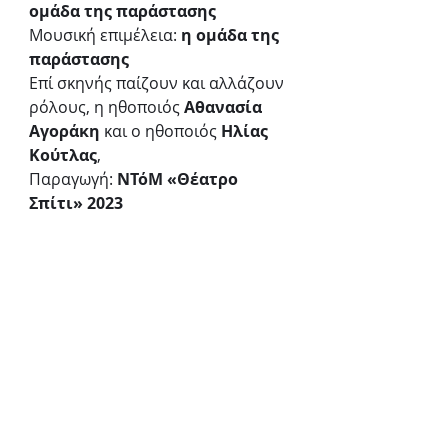
ομάδα της παράστασης
Μουσική επιμέλεια: 
η ομάδα της 
παράστασης
Επί σκηνής παίζουν και αλλάζουν 
ρόλους, η ηθοποιός 
Αθανασία 
Αγοράκη
 και ο ηθοποιός 
Ηλίας 
Κούτλας
,
Παραγωγή: 
ΝΤόΜ «Θέατρο 
Σπίτι» 2023
ΠΛΗΡΟΦΟΡΙΕΣ
Παραστάσεις:
 Κάθε Παρασκευή 
και Σάββατο,  από 13/01/2023 
μέχρι και 8/4/2023 στις 21:00.
Διάρκεια: 
60 λεπτά. 
Εισιτήριο: 
12 ευρώ. 