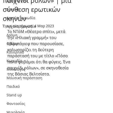
παιχνίδι ρολών» | μία
Δράσεις WLT
σύνθεση ερωτικών
Special
σκηνών
Αρχαία Κωμωδία
Έγινε ενημέρωση:
4 Μαρ 2023
Αρχαία Τραγωδία
Το ΝΤόΜ «Θέατρο σπίτι», μετά 
Δράμα
την «Ηλιακή γραμμή» του 
Ι.Βιριπάγιεφ που παρουσίασε, 
Θρίλερ
καλωσορίζει τη δεύτερη 
Κοινωνικό
παράστασή του με τίτλο «Πόσο 
Κωμωδία
πολύ φοβάμαι ότι θα φύγεις. Ένα 
παιχνίδι ρόλων», σε σκηνοθεσία 
Μονόλογος
της Βάσιας Βελτσίστα. 
Μουσική παράσταση
Παιδικό
Stand up
Φαντασίας
Ψυχολογία