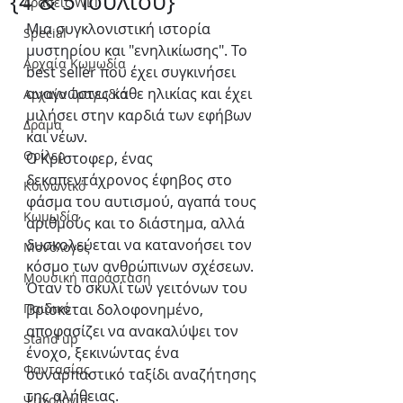
{4 & 5 Ιουλίου}
Δράσεις WLT
Μια συγκλονιστική ιστορία 
Special
μυστηρίου και "ενηλικίωσης". Το 
Αρχαία Κωμωδία
best seller που έχει συγκινήσει 
αναγνώστες κάθε ηλικίας και έχει 
Αρχαία Τραγωδία
μιλήσει στην καρδιά των εφήβων 
Δράμα
και νέων.
Θρίλερ
Ο Κρίστοφερ, ένας 
δεκαπεντάχρονος έφηβος στο 
Κοινωνικό
φάσμα του αυτισμού, αγαπά τους 
Κωμωδία
αριθμούς και το διάστημα, αλλά 
δυσκολεύεται να κατανοήσει τον 
Μονόλογος
κόσμο των ανθρώπινων σχέσεων. 
Μουσική παράσταση
Όταν το σκυλί των γειτόνων του 
Παιδικό
βρίσκεται δολοφονημένο, 
αποφασίζει να ανακαλύψει τον 
Stand up
ένοχο, ξεκινώντας ένα 
Φαντασίας
συναρπαστικό ταξίδι αναζήτησης 
της αλήθειας.
Ψυχολογία