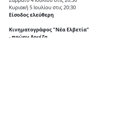
Σάββατο 4 Ιουλίου στις 20:30
Κυριακή 5 Ιουλίου στις 20:30
Είσοδος ελεύθερη
Κινηματογράφος "Νέα Ελβετία" 
- πρώην Λουίζα
Νέας Ελβετίας 34, Βύρωνας 16232
Κινηματογράφος "Νέα Ελβετία" - πρώην Λουίζα
«Ποιος σκότωσε το σκύλο τα μεσάνυχτα»
Κοινωνικό
Δράμα
Πρόσφατες
Εμφάνιση
όλων
αναρτήσεις