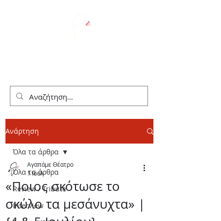
We Love Theater
Ανάρτηση
Όλα τα άρθρα
Αγαπάμε Θέατρο
Όλα τα άρθρα
1 Ιουλ
«Ποιος σκότωσε το
Review / Tribute
σκύλο τα μεσάνυχτα» |
Interview