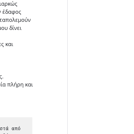
διαρκώς
ν έδαφος
αταπολεμούν
ου δίνει
ς και
ς.
ία πλήρη και
στά από
