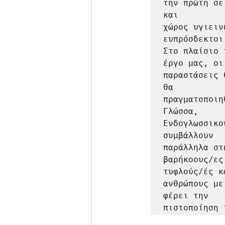
την πρώτη σε
και

χώρος υγιειν
ευπρόσδεκτοι
Στο πλαίσιο 
έργο μας, οι

παραστάσεις 
θα

πραγματοποιη
Γλώσσα,

Ενδογλωσσικο
συμβάλλουν

παράλληλα στ
βαρήκοους/ες
τυφλούς/ές κα
ανθρώπους με
φέρει την

πιστοποίηση 