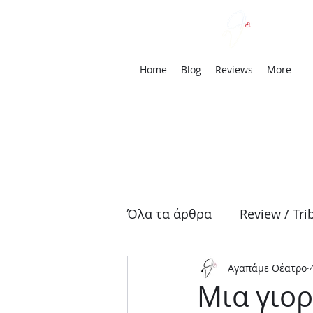
We
Home
Blog
Reviews
More
Όλα τα άρθρα
Review / Tri
Αγαπάμε Θέατρο
Αρχαία Τραγωδία
Δρά
Μια γιο