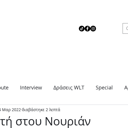
 Love Theater
bute
Interview
Δράσεις WLT
Special
Α
4 Μαρ 2022
διαβάστηκε 2 λεπτά
μα
Θρίλερ
Κοινωνικό
Κωμωδία
Μονό
ρτή στου Νουριάν