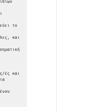
δίων 


εύει το 
λες, και 
οηματική 
ς/ές και

α 
νου 