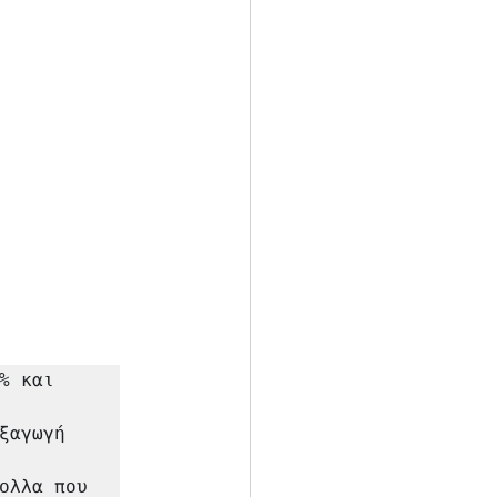
 και 
αγωγή 
ολλα που 