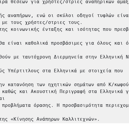
ιρά θέσεων για χρήστες/στριες αναπηρικών αμαξι
ής αναπήρων, ενώ οι σκύλοι οδηγοί τυφλών είναι
 με τους χρήστες/στριες τους.

της κοινωνικής ένταξης και ισότητας που πρεσβ
θα είναι καθολικά προσβάσιμες για όλους και ό
θούν με ταυτόχρονη Διερμηνεία στην Ελληνική Ν
ύς Υπέρτιτλους στα Ελληνικά με στοιχεία που 
ην κατανόηση των ηχητικών σημάτων από Κ/κωφού
 καθώς και Ακουστική Περιγραφή στα Ελληνικά γι
ι

 προβλήματα όρασης. H προσβασιμότητα περιεχομέ
της «Κίνησης Ανάπηρων Καλλιτεχνών».