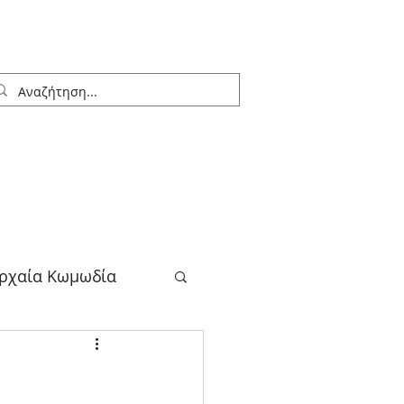
ρχαία Κωμωδία
λογος