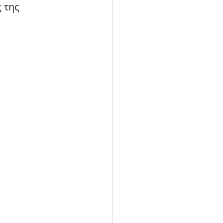
 της 
Blog