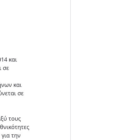
14 και
ι σε
ήνων και
ύνεται σε
αξύ τους
θνικότητες
 για την