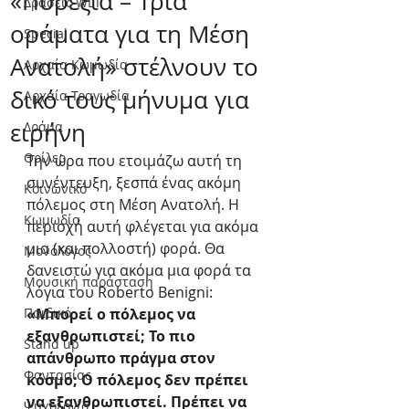
«Πυρεξία – Τρία
Δράσεις WLT
οράματα για τη Μέση
Special
Ανατολή» στέλνουν το
Αρχαία Κωμωδία
δικό τους μήνυμα για
Αρχαία Τραγωδία
ειρήνη
Δράμα
Θρίλερ
Την ώρα που ετοιμάζω αυτή τη 
συνέντευξη, ξεσπά ένας ακόμη 
Κοινωνικό
πόλεμος στη Μέση Ανατολή. Η 
Κωμωδία
περιοχή αυτή φλέγεται για ακόμα 
μια (και πολλοστή) φορά. Θα 
Μονόλογος
δανειστώ για ακόμα μια φορά τα 
Μουσική παράσταση
λόγια του Roberto Benigni: 
Παιδικό
«Μπορεί ο πόλεμος να 
εξανθρωπιστεί; Το πιο 
Stand up
απάνθρωπο πράγμα στον 
Φαντασίας
κόσμο; Ο πόλεμος δεν πρέπει 
να εξανθρωπιστεί. Πρέπει να 
Ψυχολογία