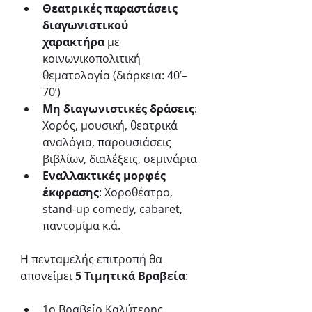
Θεατρικές παραστάσεις 
διαγωνιστικού 
χαρακτήρα
 με 
κοινωνικοπολιτική 
θεματολογία (διάρκεια: 40’–
70’)
Μη διαγωνιστικές δράσεις
: 
Χορός, μουσική, θεατρικά 
αναλόγια, παρουσιάσεις 
βιβλίων, διαλέξεις, σεμινάρια
Εναλλακτικές μορφές 
έκφρασης
: Χοροθέατρο, 
stand-up comedy, cabaret, 
παντομίμα κ.ά.
Η πενταμελής επιτροπή θα 
απονείμει 
5 Τιμητικά Βραβεία
:
1ο Βραβείο Καλύτερης 