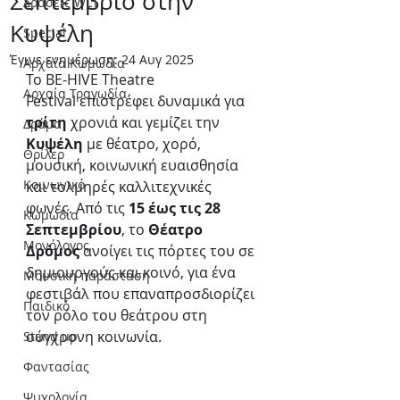
Σεπτέμβριο στην
Δράσεις WLT
Κυψέλη
Special
Έγινε ενημέρωση:
24 Αυγ 2025
Αρχαία Κωμωδία
Το BE-HIVE Theatre 
Αρχαία Τραγωδία
Festival επιστρέφει δυναμικά για 
τρίτη 
χρονιά και γεμίζει την 
Δράμα
Κυψέλη
 με θέατρο, χορό, 
Θρίλερ
μουσική, κοινωνική ευαισθησία 
Κοινωνικό
και τολμηρές καλλιτεχνικές 
φωνές. Από τις 
15 έως τις 28 
Κωμωδία
Σεπτεμβρίου
, το 
Θέατρο 
Μονόλογος
Δρόμος 
ανοίγει τις πόρτες του σε 
δημιουργούς και κοινό, για ένα 
Μουσική παράσταση
φεστιβάλ που επαναπροσδιορίζει 
Παιδικό
τον ρόλο του θεάτρου στη 
σύγχρονη κοινωνία.
Stand up
Φαντασίας
Ψυχολογία