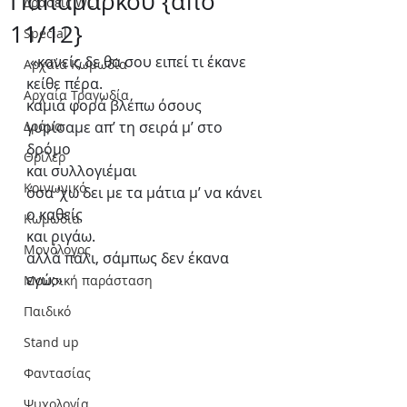
Παπαμάρκου {από
Δράσεις WLT
11/12}
Special
«κανείς δε θα σου ειπεί τι έκανε 
Αρχαία Κωμωδία
κείθε πέρα.
Αρχαία Τραγωδία
καμιά φορά βλέπω όσους 
Δράμα
γυρίσαμε απ’ τη σειρά μ’ στο 
δρόμο
Θρίλερ
και συλλογιέμαι
Κοινωνικό
όσα ’χω δει με τα μάτια μ’ να κάνει 
ο καθείς
Κωμωδία
και ριγάω.
Μονόλογος
αλλά πάλι, σάμπως δεν έκανα 
εγώ;»
Μουσική παράσταση
Παιδικό
Stand up
Φαντασίας
Ψυχολογία