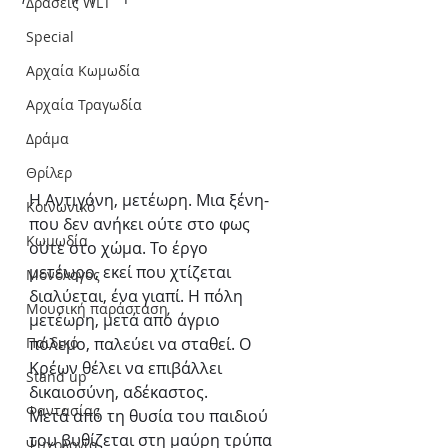
Δράσεις WLT
Special
Αρχαία Κωμωδία
Αρχαία Τραγωδία
Δράμα
Θρίλερ
Η Αντιγόνη, μετέωρη. Μια ξένη-
Κοινωνικό
που δεν ανήκει ούτε στο φως 
Κωμωδία
ούτε στο χώμα. Το έργο
μετέωρο, εκεί που χτίζεται 
Μονόλογος
διαλύεται, ένα γιαπί. Η πόλη 
Μουσική παράσταση
μετέωρη, μετά από άγριο
πόλεμο, παλεύει να σταθεί. Ο 
Παιδικό
Κρέων θέλει να επιβάλλει 
Stand up
δικαιοσύνη, αδέκαστος.
Φαντασίας
Μετά από τη θυσία του παιδιού 
του βυθίζεται στη μαύρη τρύπα 
Ψυχολογία