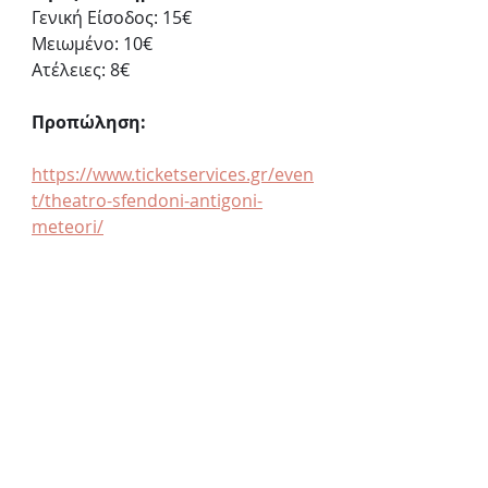
Γενική Είσοδος: 15€
Μειωμένο: 10€
Ατέλειες: 8€
Προπώληση:
https://www.ticketservices.gr/even
t/theatro-sfendoni-antigoni-
meteori/
- τηλεφωνικά: 2107234567
- εκδοτήριο: Πανεπιστημίου 39, 
Αθήνα
(οι τηλεφωνικές και οι online 
αγορές περιλαμβάνουν χρέωση 
5% επί της τιμής του
εισιτηρίου)
Θέατρο Σφενδόνη