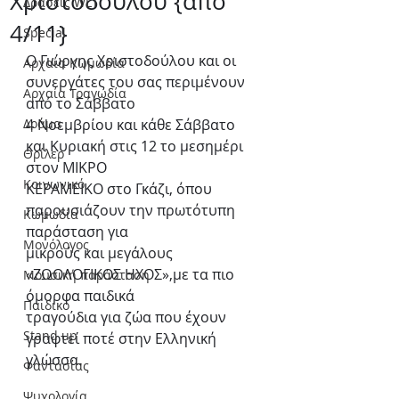
Χριστοδούλου {από
Δράσεις WLT
4/11}
Special
Ο Γιώργης Χριστοδούλου και οι 
Αρχαία Κωμωδία
συνεργάτες του σας περιμένουν 
Αρχαία Τραγωδία
από το Σάββατο
Δράμα
4 Νοεμβρίου και κάθε Σάββατο 
και Κυριακή στις 12 το μεσημέρι 
Θρίλερ
στον ΜΙΚΡΟ
Κοινωνικό
ΚΕΡΑΜΕΙΚΟ στο Γκάζι, όπου 
παρουσιάζουν την πρωτότυπη 
Κωμωδία
παράσταση για
Μονόλογος
μικρούς και μεγάλους 
«ΖΩΟΛΟΓΙΚΟΣ ΗΧΟΣ»,με τα πιο 
Μουσική παράσταση
όμορφα παιδικά
Παιδικό
τραγούδια για ζώα που έχουν 
Stand up
γραφτεί ποτέ στην Ελληνική 
γλώσσα.
Φαντασίας
Ψυχολογία