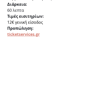
Διάρκεια: 
60 λεπτα
Τιμές εισιτηρίων:
12€ γενική είσοδος
Προπώληση:
ticketservices.gr
Θέατρο Μικρός Κεραμεικός
Ευμολπιδών 13, Αθήνα
Θέατρο Μικρός Κεραμεικός
«Ζωολογικός ήχος»
Παιδικό
Πρόσφατες
Εμφάνιση
όλων
αναρτήσεις