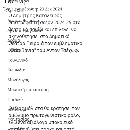
18/10}
Δράσεις WLT
Έγινε ενημέρωση:
29 Δεκ 2024
Special
Ο Δημήτρης Καταλειφός 
Αρχαία Κωμωδία
επιστρέφει τη σεζόν 2024-25 στο 
θεατρικό σανίδι και επιλέγει να 
Αρχαία Τραγωδία
σκηνοθετήσει στο Δημοτικό 
Δράμα
Θέατρο Πειραιά τον εμβληματικό 
"Θείο Βάνια" του Άντον Τσέχωφ.
Θρίλερ
Κοινωνικό
Κωμωδία
Μονόλογος
Μουσική παράσταση
Παιδικό
Ο ίδιος μάλιστα θα κρατήσει τον 
Stand up
ομώνυμο πρωταγωνιστικό ρόλο, 
Φαντασίας
ενώ ένα αξιόλογο υποκριτικό 
καστ θα δώσει σάρκα και οστά 
Ψυχολογία