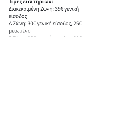
Τιμές εισιτηρίων:
Διακεκριμένη Ζώνη: 35€ γενική 
είσοδος
Α Ζώνη: 30€ γενική είσοδος, 25€ 
μειωμένο
Β Ζώνη: 25€ γενική είσοδος, 20€ 
μειωμένο
Γ Ζώνη (Χωρίς Αρίθμηση): 15€ 
γενική είσοδος, 10€ μειωμένο
Προπώληση:
more.com
Δημοτικό Θέατρο Πειραιά
Λεωφ. Ηρ. Πολυτεχνείου 32, 
Πειραιάς
Δημοτικό Θέατρο Πειραιά
«Ο Θείος Βάνιας»
Κοινωνικό