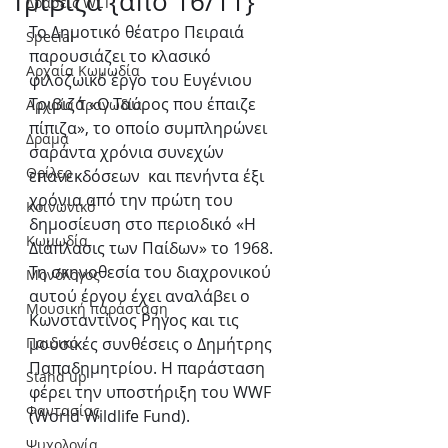
Τριβιζά {από 16/11}
Δράσεις WLT
Το Δημοτικό θέατρο Πειραιά 
Special
παρουσιάζει το κλασικό 
Αρχαία Κωμωδία
φιλοζωικό έργο του Ευγένιου 
Τριβιζά «Ο Ταύρος που έπαιζε 
Αρχαία Τραγωδία
πίπιζα», το οποίο συμπληρώνει 
Δράμα
σαράντα χρόνια συνεχών 
Θρίλερ
επανεκδόσεων  και πενήντα έξι 
χρόνια από την πρώτη του 
Κοινωνικό
δημοσίευση στο περιοδικό «Η 
Κωμωδία
Διάπλασις των Παίδων» το 1968.  
Τη σκηνοθεσία του διαχρονικού 
Μονόλογος
αυτού έργου έχει αναλάβει ο 
Μουσική παράσταση
Κωνσταντίνος Ρήγος και τις 
Παιδικό
μουσικές συνθέσεις ο Δημήτρης 
Παπαδημητρίου. Η παράσταση 
Stand up
φέρει την υποστήριξη του WWF 
Φαντασίας
(World Wildlife Fund).
Ψυχολογία