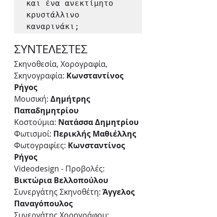
και ένα ανεκτίμητο 
κρυστάλλινο 
καναρινάκι;
ΣΥΝΤΕΛΕΣΤΕΣ
Σκηνοθεσία, Χορογραφία, 
Σκηνογραφία: 
Κωνσταντίνος 
Ρήγος
Μουσική: 
∆ηµήτρης 
Παπαδηµητρίου
Κοστούµια: 
Νατάσσα ∆ηµητρίου
Φωτισµοί:
 Περικλής Μαθιέλλης
Φωτογραφίες: 
Κωνσταντίνος 
Ρήγος
Videodesign - Προβολές: 
Βικτώρια Βελλοπούλου
Συνεργάτης Σκηνοθέτη:
 Άγγελος 
Παναγόπουλος
Συνεργάτης Χορογράφου: 