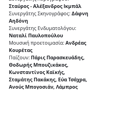
Σταύρος - Αλέξανδρος Ικµπάλ
Συνεργάτης Σκηνογράφος: 
∆άφνη 
Αηδόνη
Συνεργάτης Ενδυµατολόγου: 
Nαταλί Παυλοπούλου
Μουσική προετοιµασία: 
Ανδρέας 
Κουρέτας
Παίζουν: 
Πάρις Παρασκευάδης, 
Θοδωρής Μπουζικάκος, 
Κωνσταντίνος Καϊκής, 
Σταμάτης Πακάκης, Εύα Τσάχρα, 
Ανούς Μπογοσιάν, Λάμπρος 
Γραμματικός, Γιάννης 
Χαρκοφτάκης, Αναστασία 
Γαλάτη, Νεφέλη Καφενταράκη, 
Φωτεινή Μουχτούρη
ΠΛΗΡΟΦΟΡΙΕΣ