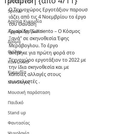
Τριαρίδη {από 4/11}
Δράσεις WLT
Ο Τεχνοχώρος Εργοτάξιον παρουσ
Special
ιάζει από τις 4 Νοεμβρίου το έργο 
Αρχαία Κωμωδία
του Θανάση
Τριαρίδη "Surriento – Ο Κόσμος 
Αρχαία Τραγωδία
Ξανά" σε σκηνοθεσία Έφης 
Δράμα
Μεράβογλου. Το έργο
Θρίλερ
ανέβηκε για πρώτη φορά στο 
Τεχνοχώρο εργοτάξιον το 2022 με 
Κοινωνικό
την ίδια σκηνοθεσία και με 
Κωμωδία
κάποιες αλλαγές στους 
συντελεστές . 
Μονόλογος
Μουσική παράσταση
Παιδικό
Stand up
Φαντασίας
Ψυχολογία