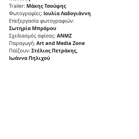
Trailer: 
Μάκης Τσούφης
Φωτογραφίες: 
Ιουλία Λαδογιάννη
Επεξεργασία φωτογραφιών: 
Σωτηρία Μπράμου
Σχεδιασμός αφίσας: 
ANMZ
Παραγωγή: 
Art and Media Zone
Παίζουν: 
Στέλιος Πετράκης, 
Ιωάννα Πηλιχού
ΠΛΗΡΟΦΟΡΙΕΣ
Πρεμιέρα:
4 Νοεμβρίου
Παραστάσεις:
4 Νοεμβρίου - 25 Φεβρουαρίου 
2025
Ημέρες & ώρες παραστάσεων:
Δευτέρα, Τρίτη στις 21:15
Τιμές εισιτηρίων: