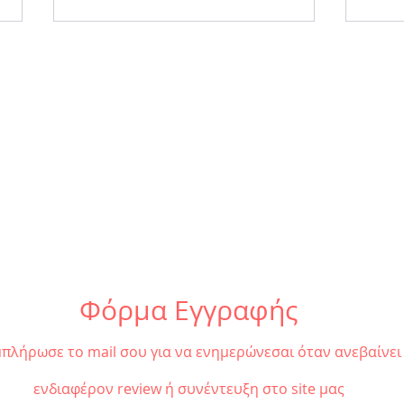
«Πέρσες» του Αισχύλου |
«Τρω
Καλοκαιρινή περιοδεία
από 
2026
Περι
Φόρμα Εγγραφής
πλήρωσε το mail σου για να ενημερώνεσαι όταν ανεβαίνει
ενδιαφέρον review ή συνέντευξη στο site μας