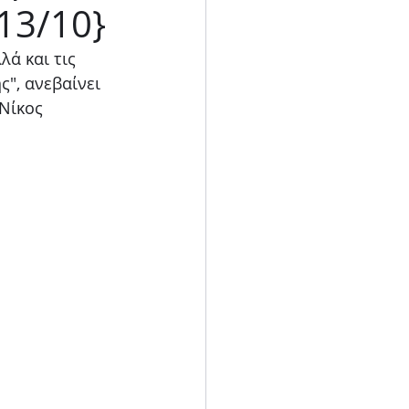
13/10}
Blog
λά και τις 
ς", ανεβαίνει 
Νίκος 