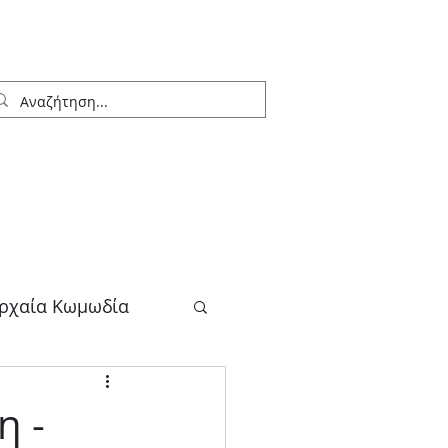
ρχαία Κωμωδία
λογος
η -