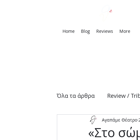
We
Home
Blog
Reviews
More
Όλα τα άρθρα
Review / Tri
Αγαπάμε Θέατρο
Αρχαία Τραγωδία
Δρά
«Στο σώμ