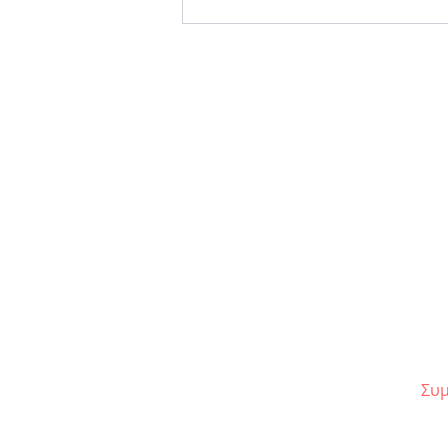
Tribute: Η πολυσυζητημένη
επιστροφή της «Αντιγόνης»
Συμ