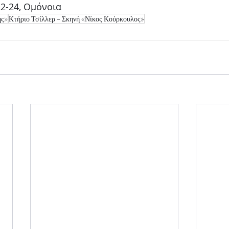
22-24, Ομόνοια
ης»
Κτήριο Τσίλλερ - Σκηνή «Νίκος Κούρκουλος»