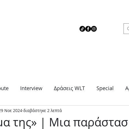
 Love Theater
bute
Interview
Δράσεις WLT
Special
Α
29 Νοε 2024
διαβάστηκε 2 λεπτά
μα
Θρίλερ
Κοινωνικό
Κωμωδία
Μονό
α της» | Μια παράστασ