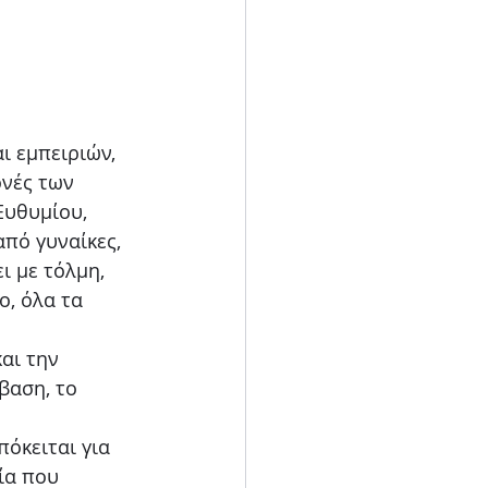
ι εμπειριών, 
ονές των 
υθυμίου, 
από γυναίκες, 
ι με τόλμη, 
, όλα τα 
αι την 
βαση, το 
πόκειται για 
ία που 