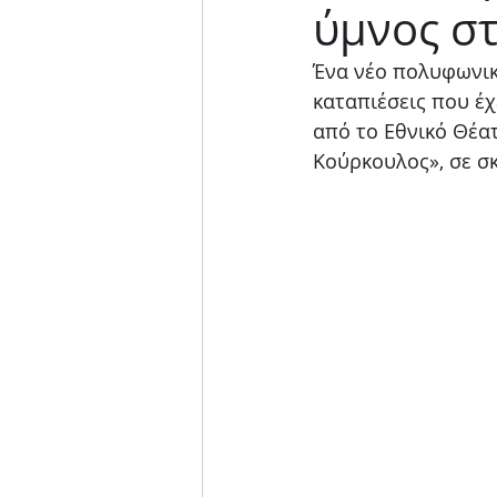
ύμνος στ
Μουσική παράσταση
Ένα νέο πολυφωνικό
καταπιέσεις που έχ
από το Εθνικό Θέατ
Κούρκουλος», σε σ