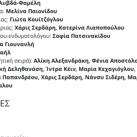
λυβδά-Φαμέλη
α: 
Μελίνα Παιονίδου
ας: 
Γιώτα Κουϊτζόγλου
ριας: 
Χάρις Σερδάρη, Κατερίνα Λιαποπούλου
ου-ενδυματολόγου: 
Σοφία Πατσινακίδου
να Γιουνανλή
χαήλ
τική σειρά): 
Αλίκη Αλεξανδράκη, Φένια Αποστόλο
ική Δεληθανάση, Ίντρα Κέιν, Μαρία Κεχαγιόγλου,
 Παπανδρέου, Χάρις Σερδάρη, Νάνσυ Σιδέρη, Μα
αλου
ΕΣ