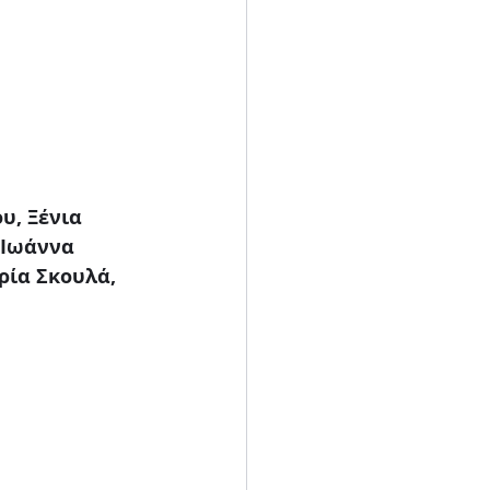
υ, Ξένια 
 Ιωάννα 
ρία Σκουλά, 