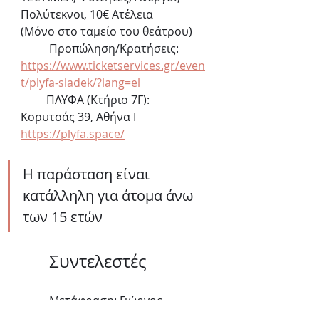
Πολύτεκνοι, 10€ Ατέλεια             
(Μόνο στο ταμείο του θεάτρου)
	Προπώληση/Κρατήσεις: 
https://www.ticketservices.gr/even
t/plyfa-sladek/?lang=el
         ΠΛΥΦΑ (Κτήριο 7Γ): 
Κορυτσάς 39, Αθήνα Ι 
https://plyfa.space/
Η παράσταση είναι 
κατάλληλη για άτομα άνω 
των 15 ετών
	Συντελεστές 
	Μετάφραση: Γιώργος-
Κωνσταντίνος Μιχαηλίδης