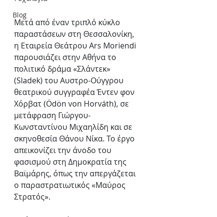
Blog
Μετά από έναν τριπλό κύκλο 
παραστάσεων στη Θεσσαλονίκη, 
η Εταιρεία Θεάτρου Ars Moriendi 
παρουσιάζει στην Αθήνα το 
πολιτικό δράμα «Σλάντεκ» 
(Sladek) του Αυστρο-Ούγγρου 
θεατρικού συγγραφέα Έντεν φον 
Χόρβατ (Ödön von Horváth), σε 
μετάφραση Γιώργου-
Κωνσταντίνου Μιχαηλίδη και σε 
σκηνοθεσία Θάνου Νίκα. Το έργο 
απεικονίζει την άνοδο του 
φασισμού στη Δημοκρατία της 
Βαϊμάρης, όπως την απεργάζεται 
ο παραστρατιωτικός «Μαύρος 
Στρατός».