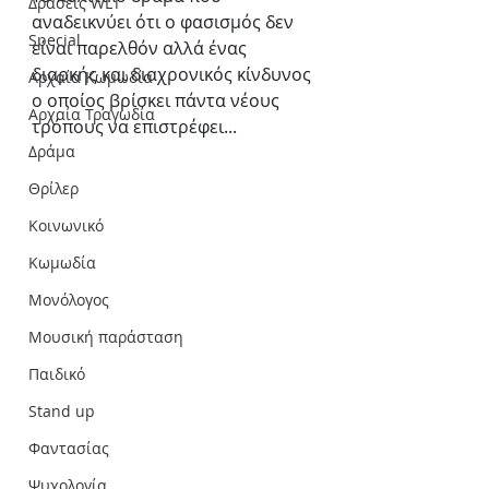
Δράσεις WLT
αναδεικνύει ότι ο φασισμός δεν 
Special
είναι παρελθόν αλλά ένας 
διαρκής και διαχρονικός κίνδυνος 
Αρχαία Κωμωδία
ο οποίος βρίσκει πάντα νέους 
Αρχαία Τραγωδία
τρόπους να επιστρέφει...
Δράμα
Θρίλερ
Κοινωνικό
Κωμωδία
Μονόλογος
Μουσική παράσταση
Παιδικό
Stand up
Φαντασίας
Ψυχολογία