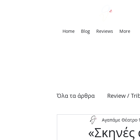
We
Home
Blog
Reviews
More
Όλα τα άρθρα
Review / Tri
Αγαπάμε Θέατρο
Αρχαία Τραγωδία
Δρά
«Σκηνές 