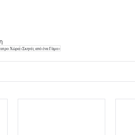
η
έατρο Χώρα
«Σκηνές από ένα Γάμο»