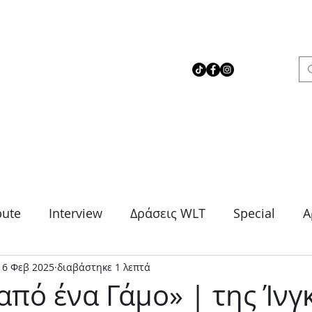
 Love Theater
bute
Interview
Δράσεις WLT
Special
Α
16 Φεβ 2025
διαβάστηκε 1 λεπτά
μα
Θρίλερ
Κοινωνικό
Κωμωδία
Μονό
από ένα Γάμο» | της Ίν