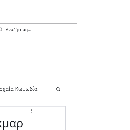
ρχαία Κωμωδία
λογος
γκµαρ