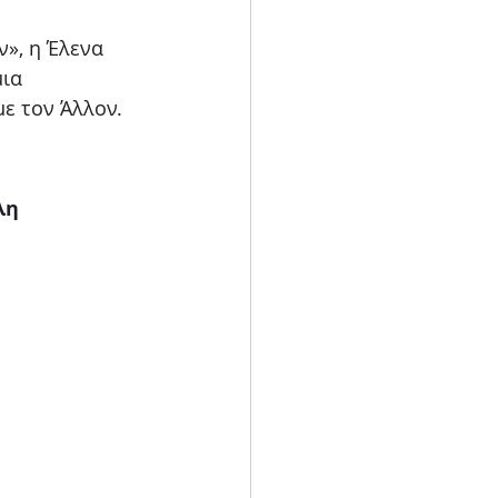
», η Έλενα 
ια 
ε τον Άλλον.
λη