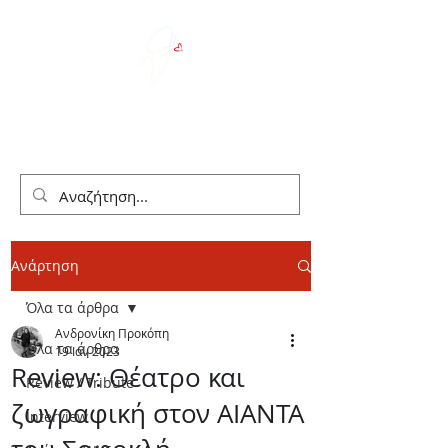
We Love Theater
Ανάρτηση
Όλα τα άρθρα
Ανδρονίκη Προκόπη
Όλα τα άρθρα
19 Ιαν 2023
Review: Θέατρο και
Review / Tribute
ζωγραφική στον ΑΙΑΝΤΑ
Interview