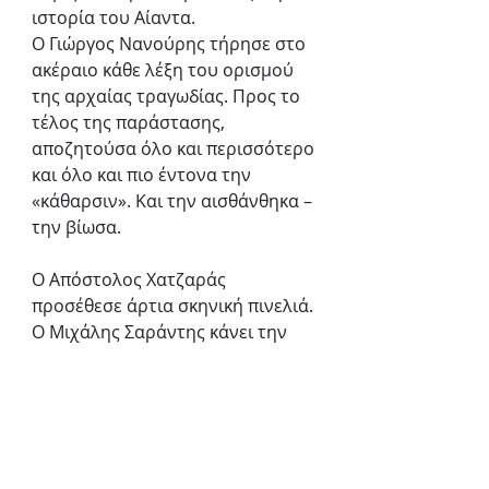
ιστορία του Αίαντα. 
Ο Γιώργος Νανούρης τήρησε στο 
ακέραιο κάθε λέξη του ορισμού 
της αρχαίας τραγωδίας. Προς το 
τέλος της παράστασης, 
αποζητούσα όλο και περισσότερο 
και όλο και πιο έντονα την 
«κάθαρσιν». Και την αισθάνθηκα – 
την βίωσα. 
Ο Απόστολος Χατζαράς 
προσέθεσε άρτια σκηνική πινελιά. 
Ο Μιχάλης Σαράντης κάνει την 
ερμηνεία της ζωής του, 
γεμίζοντας τη σκηνή με μια 
απίστευτη ισορροπία λόγου, 
ψυχής και κίνησης. 