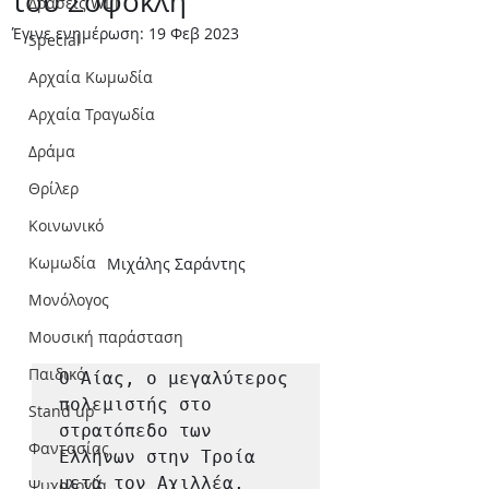
του Σοφοκλή
Δράσεις WLT
Έγινε ενημέρωση:
19 Φεβ 2023
Special
Αρχαία Κωμωδία
Αρχαία Τραγωδία
Δράμα
Θρίλερ
Κοινωνικό
Κωμωδία
Μιχάλης Σαράντης
Μονόλογος
Μουσική παράσταση
Παιδικό
Ο Αίας, ο μεγαλύτερος 
πολεμιστής στο 
Stand up
στρατόπεδο των 
Φαντασίας
Ελλήνων στην Τροία 
μετά τον Αχιλλέα, 
Ψυχολογία