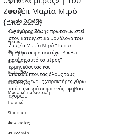
αυτό το μέρος» | του
Δράσεις WLT
Ζουζέπ Μαρία Μιρό
Special
{από 22/3}
Αρχαία Κωμωδία
Ο Αργύρης Ξάφης πρωταγωνιστεί 
Αρχαία Τραγωδία
στον καταιγιστικό μονόλογο του 
Δράμα
Ζουζέπ Μαρία Μιρό "Το πιο 
Θρίλερ
όμορφο σώμα που έχει βρεθεί 
ποτέ σε αυτό το μέρος" 
Κοινωνικό
ερμηνεύοντας και 
Κωμωδία
αποκαλύπτοντας όλους τους 
εμπλεκόμενους χαρακτήρες γύρω 
Μονόλογος
από το νεκρό σώμα ενός έφηβου 
Μουσική παράσταση
αγοριού.
Παιδικό
Stand up
Φαντασίας
Ψυχολογία