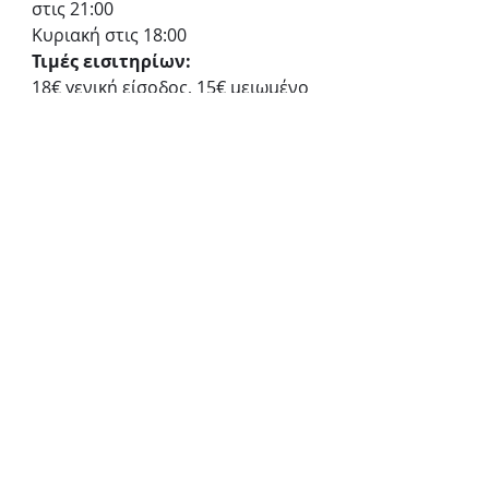
στις 21:00
Κυριακή στις 18:00
Τιμές εισιτηρίων:
18€ γενική είσοδος, 15€ μειωμένο
Προπώληση:
more.com
Θέατρο Θησείον
Τουρναβίτου 7, Θησείον
Θέατρο Θησείον
«Το πιο όμορφο σώμα που έχει βρεθεί ποτέ σε αυτό το μέρος»
Μονόλογος
Κοινωνικό