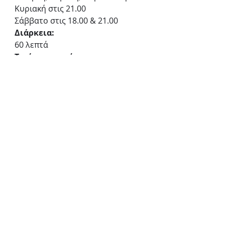
Κυριακή στις 21.00
Σάββατο στις 18.00 & 21.00
Διάρκεια:
60 λεπτά
Τιμές εισιτηρίων:
14€ κανονική, 12€ μειωμένο
Προπώληση:
ticketservices.gr
Πειραματική Σκηνή Νέων 
Δημιουργών - Θέατρο Χώρος
Ορφέως και Πραβίου 6-8, 
Βοτανικός
Εθνικό Θέατρο
Θέατρο Χώρος
«Πανδώρα»
Πειραματική Σκηνή Νέων Δημιουργών
Κοινωνικό