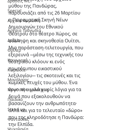
Δράσεις WLT
μύθου της Πανδώρας, 
Special
παρουσιάζει από τις 26 Μαρτίου 
η Πειραματική Σκηνή Νέων 
Αρχαία Κωμωδία
Δημιουργών του Εθνικού 
Αρχαία Τραγωδία
Θεάτρου στο θέατρο Χώρος, σε 
Δράμα
σύλληψη και σκηνοθεσία Ουίτσι. 
Μια παράσταση-τελετουργία, που 
Θρίλερ
εξερευνά ─μέσω της τεχνικής του 
Κοινωνικό
θεατρικού κλόουν κι ενός 
πρωτότυπου εικαστικού 
Κωμωδία
λεξιλογίου─ τις σκοτεινές και τις 
Μονόλογος
κωμικές πτυχές του μύθου. Ένα 
έργο που μιλά χωρίς λόγια για τα 
Μουσική παράσταση
δεινά που εξακολουθούν να 
Παιδικό
βασανίζουν την ανθρωπότητα· 
Stand up
αλλά και για το τελευταίο «δώρο» 
που της κληροδότησε η Πανδώρα: 
Φαντασίας
την Ελπίδα.
Ψυχολογία