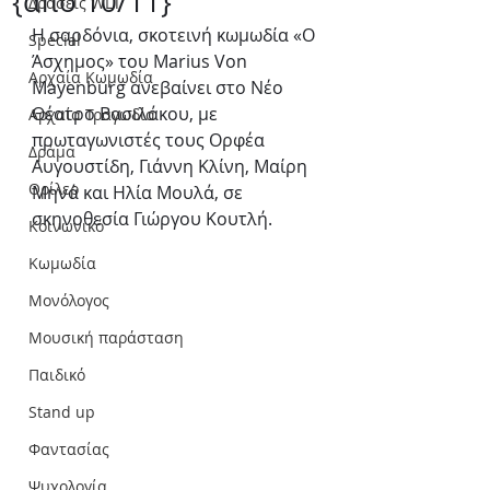
{από 10/11}
Δράσεις WLT
Η σαρδόνια, σκοτεινή κωμωδία «Ο 
Special
Άσχημος» του Marius Von 
Αρχαία Κωμωδία
Mayenburg ανεβαίνει στο Νέο 
Θέατρο Βασιλάκου, με 
Αρχαία Τραγωδία
πρωταγωνιστές τους Ορφέα 
Δράμα
Αυγουστίδη, Γιάννη Κλίνη, Μαίρη 
Θρίλερ
Μηνά και Ηλία Μουλά, σε 
σκηνοθεσία Γιώργου Κουτλή.
Κοινωνικό
Κωμωδία
Μονόλογος
Μουσική παράσταση
Παιδικό
Stand up
Φαντασίας
Ψυχολογία