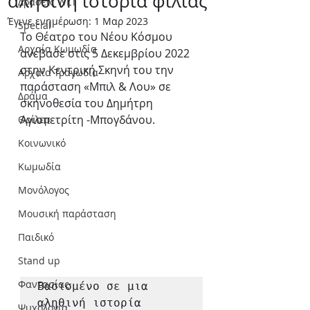
αληθινή ιστορία φιλίας
Δράσεις WLT
Έγινε ενημέρωση:
1 Μαρ 2023
Special
Το Θέατρο του Νέου Κόσμου 
Αρχαία Κωμωδία
ανέβασε στις 5 Δεκεμβρίου 2022 
στην Κεντρική Σκηνή του την 
Αρχαία Τραγωδία
παράσταση «Μπιλ & Λου» σε 
Δράμα
σκηνοθεσία του Δημήτρη 
Αγιοπετρίτη -Μπογδάνου.
Θρίλερ
Κοινωνικό
Κωμωδία
Μονόλογος
Μουσική παράσταση
Παιδικό
Stand up
Φαντασίας
Βασισμένο σε μια 
αληθινή ιστορία 
Ψυχολογία