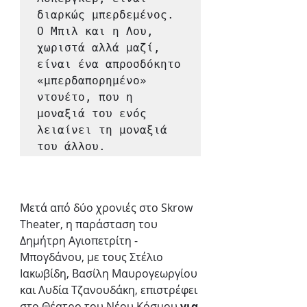
διαρκώς μπερδεμένος. 
Ο Μπιλ και η Λου, 
χωριστά αλλά μαζί, 
είναι ένα απροσδόκητο 
«μπερδαπορημένο» 
ντουέτο, που η 
μοναξιά του ενός 
λειαίνει τη μοναξιά 
του άλλου.
Μετά από δύο χρονιές στο Skrow 
Theater, η παράσταση του 
Δημήτρη Αγιοπετρίτη - 
Μπογδάνου, με τους Στέλιο 
Ιακωβίδη, Βασίλη Μαυρογεωργίου 
και Λυδία Τζανουδάκη, επιστρέφει 
στο Θέατρο του Νέου Κόσμου 
για 