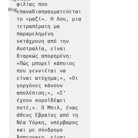
φιλίας που 
Blog
επαναδιαπραγματεύεται 
το «μαζί». Η Λου, μια 
τετραπέρατη μα 
παραμελημένη 
οκτάχρονη από την 
Αυστραλία, είναι 
διαρκώς απορημένη: 
«Πώς μπορεί κάποιος 
που γεννιέται να 
είναι ατύχημα;», «Οι 
γοργόνες κάνουν 
απολέπιση;», «Σ’ 
έχουν κοροϊδέψει 
ποτέ;». Ο Μπιλ, ένας 
άθεος Εβραίος από τη 
Νέα Υόρκη, υπέρβαρος 
και με σύνδρομο 
Άσπεργκερ, είναι 