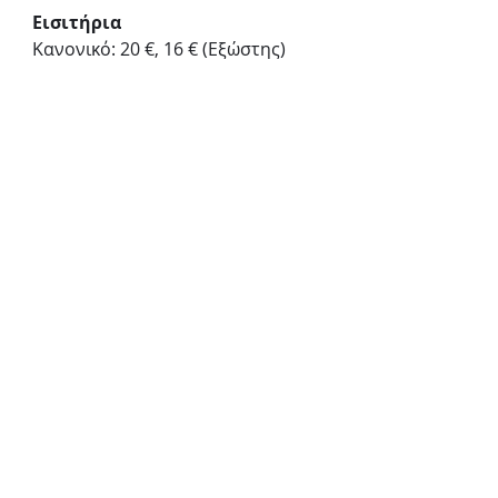
Εισιτήρια
Κανονικό: 20 €, 16 € (Εξώστης) 
Μειωμένο: 15 € (Έως 18 ετών, 
φοιτητές και άνω των 65 ετών) 
Ανέργων: 14 € 
Ισχύουν ειδικές τιμές για ομαδικές 
κρατήσεις 
Parking (πλησίον του θεάτρου, 
Αμοργού 18)
Προπώληση
https://www.viva.gr/tickets/theater
/theatro-hora/bent/
Επίσημος δικτυακός τόπος 
θεάτρου: www.choratheatro.gr 
Facebook Page: 
https://www.facebook.com/chorat
heatro/