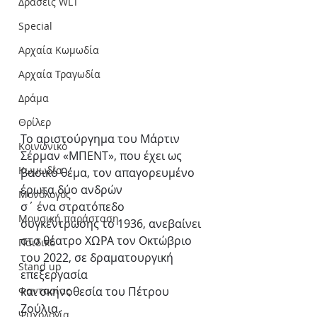
Δράσεις WLT
Special
Αρχαία Κωμωδία
Αρχαία Τραγωδία
Δράμα
Θρίλερ
Το αριστούργημα του Μάρτιν 
Κοινωνικό
Σέρμαν «ΜΠΕΝΤ», που έχει ως 
Κωμωδία
βασικό θέμα, τον απαγορευμένο 
έρωτα δύο ανδρών
Μονόλογος
σ΄ ένα στρατόπεδο 
Μουσική παράσταση
συγκέντρωσης το 1936, ανεβαίνει 
στο θέατρο ΧΩΡΑ τον Οκτώβριο 
Παιδικό
του 2022, σε δραματουργική 
Stand up
επεξεργασία
και σκηνοθεσία του Πέτρου 
Φαντασίας
Ζούλια.
Ψυχολογία