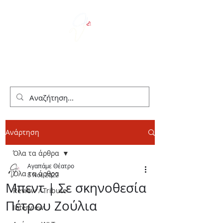
We Love Theater
Ανάρτηση
Όλα τα άρθρα
Αγαπάμε Θέατρο
Όλα τα άρθρα
8 Νοε 2022
Μπεντ | Σε σκηνοθεσία
Review / Tribute
Πέτρου Ζούλια
Interview