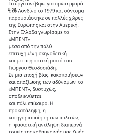
Το έργο ανέβηκε για πρώτη φορά 
Blog
στο Λονδίνο το 1979 και σύντομα 
παρουσιάστηκε σε πολλές χώρες 
της Ευρώπης και στην Αμερική.
Στην Ελλάδα γνωρίσαμε το 
«ΜΠΕΝΤ»
μέσα από την πολύ 
επιτυχημένη σκηνοθετική
και μεταφραστική ματιά του 
Γιώργου Θεοδοσιάδη.
Σε μια εποχή βίας, κακοποιήσεων 
και απαξίωσης των αδύναμων, το 
«ΜΠΕΝΤ», δυστυχώς, 
αποδεικνύεται
και πάλι επίκαιρο. Η 
προκατάληψη, η 
κατηγοριοποίηση των πολιτών,
η  φασιστική αντίληψη διαπερνά 
τομείς της καθημερινής μας ζωής.