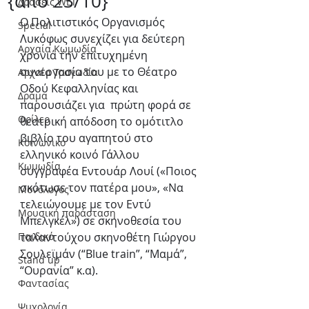
{από 23/10}
Δράσεις WLT
Ο Πολιτιστικός Οργανισμός 
Special
Λυκόφως συνεχίζει για δεύτερη 
Αρχαία Κωμωδία
χρονιά την επιτυχημένη 
συνεργασία του με το Θέατρο 
Αρχαία Τραγωδία
Οδού Κεφαλληνίας και 
Δράμα
παρουσιάζει για  πρώτη φορά σε 
Θρίλερ
θεατρική απόδοση το ομότιτλο 
βιβλίο του αγαπητού στο 
Κοινωνικό
ελληνικό κοινό Γάλλου 
Κωμωδία
συγγραφέα Εντουάρ Λουί («Ποιος 
σκότωσε τον πατέρα μου», «Να 
Μονόλογος
τελειώνουμε με τον Εντύ 
Μουσική παράσταση
Μπελγκέλ») σε σκηνοθεσία του 
Παιδικό
ταλαντούχου σκηνοθέτη Γιώργου 
Σουλεϊμάν (“Βlue train”, “Μαμά”, 
Stand up
“Ουρανία” κ.α).
Φαντασίας
Ψυχολογία