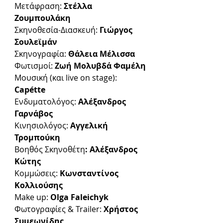
Μετάφραση: 
Στέλλα 
Ζουμπουλάκη
Σκηνοθεσία-Διασκευή: 
Γιώργος 
Σουλεϊμάν
Σκηνογραφία: 
Θάλεια Μέλισσα
Φωτισμοί: 
Ζωή Μολυβδά Φαμέλη
Μουσική (και live on stage): 
Capétte
Ενδυματολόγος: 
Αλέξανδρος 
Γαρνάβος
Κινησιολόγος: 
Αγγελική 
Τρομπούκη
Βοηθός Σκηνοθέτη
: Αλέξανδρος 
Κώτης
Κομμώσεις:
 Κωνσταντίνος 
Κολλιούσης
Make up:
 Olga Faleichyk
Φωτογραφίες & Trailer: 
Χρήστος 
Συμεωνίδης