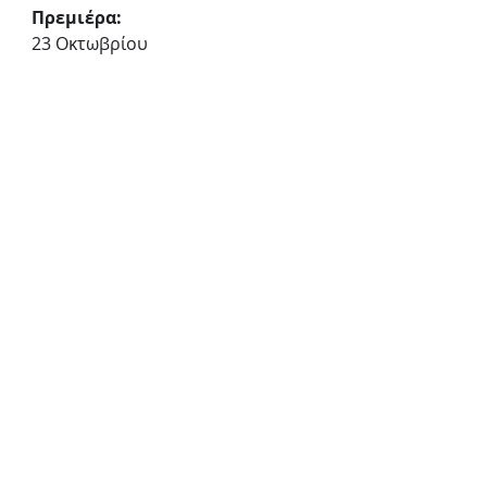
Πρεμιέρα:
23 Οκτωβρίου
Ημέρες & ώρες παραστάσεων:
Πέμπτη - Παρασκευή 20:30
Σάββατο 21:00
Κυριακή 19:00
Διάρκεια:
75 λεπτά
Τιμές εισιτηρίων:
ΔΙΑΚΕΚΡΙΜΕΝΗ 23€
Α ΖΩΝΗ 20€ κανονικό, 17 
μειωμένο
Προπώληση:
ticketservices.gr
Θέατρο Οδού Κεφαλληνίας
Κεφαλληνίας 18, Αθήνα
Θέατρο Οδού Κεφαλληνίας
«Η Μονίκ Δραπετεύει»