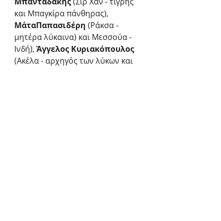
Μπανταδάκης 
(Σιρ Χαν - τίγρης 
και Μπαγκίρα πάνθηρας), 
ΜάταΠαπασιδέρη 
(Ράκσα - 
μητέρα λύκαινα) και Μεσσούα - 
Ινδή), 
Άγγελος Κυριακόπουλος 
(Ακέλα - αρχηγός των λύκων και 
κυνηγός), 
Βασίλης Θεοδωρίδης 
(Μπαλού - αρκούδα και Ινδός), 
Χρυσάνθη Θεοδοσίου 
(Μπουτ - 
λυκάκι και Ινδή)
ΠΛΗΡΟΦΟΡΙΕΣ
Προπώληση:
more.com
Τιμές εισιτηρίων: 
Τιμή 
προπώλησης 12€
 - 
Ταμείο 
θεάτρου 13€
Τρέιλερ: 
https://www.youtube.com/watch?
v=9Qpi5RlxkkE