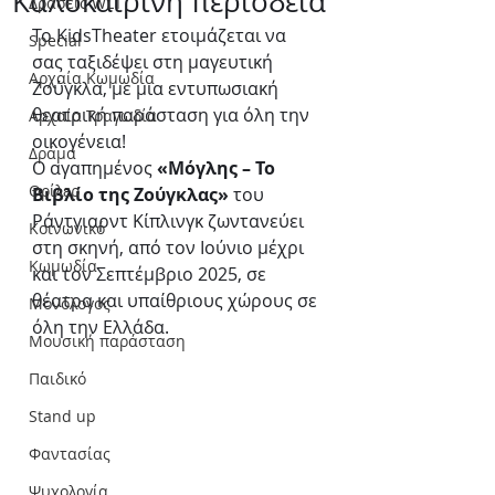
Καλοκαιρινή περιοδεία
Δράσεις WLT
Το KidsTheater ετοιμάζεται να 
Special
σας ταξιδέψει στη μαγευτική 
Αρχαία Κωμωδία
Ζούγκλα, με μια εντυπωσιακή 
θεατρική παράσταση για όλη την 
Αρχαία Τραγωδία
οικογένεια!
Δράμα
Ο αγαπημένος 
«Μόγλης – Το 
Θρίλερ
Βιβλίο της Ζούγκλας»
 του 
Ράντγιαρντ Κίπλινγκ ζωντανεύει 
Κοινωνικό
στη σκηνή, από τον Ιούνιο μέχρι 
Κωμωδία
και τον Σεπτέμβριο 2025, σε 
θέατρα και υπαίθριους χώρους σε 
Μονόλογος
όλη την Ελλάδα.
Μουσική παράσταση
Παιδικό
Stand up
Φαντασίας
Ψυχολογία