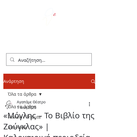
We Love Theater
Ανάρτηση
Όλα τα άρθρα
Αγαπάμε Θέατρο
Όλα τα άρθρα
1 Ιουλ 2025
«Μόγλης – Το Βιβλίο της
Review / Tribute
Ζούγκλας» |
Interview