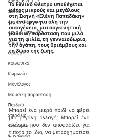
Δράσεις WLT
Το Εθνικό Θέατρο υποδέχεται 
φέτος μικρούς και μεγάλους 
Special
στη Σκηνή «Ελένη Παπαδάκη» 
με ένα έργο για όλη την 
Αρχαία Κωμωδία
οικογένεια, μια συγκινητική 
Αρχαία Τραγωδία
μουσική παράσταση που μιλά 
για τη φιλία, τη γενναιοδωρία, 
Δράμα
την αγάπη, τους θριάμβους και 
τα δώρα της ζωής.
Θρίλερ
Κοινωνικό
Κωμωδία
Μονόλογος
Μουσική παράσταση
Παιδικό
Μπορεί ένα μικρό παιδί να φέρει 
Stand up
μια μεγάλη αλλαγή; Μπορεί ένα 
πλάσμα που δεν αποφασίζει για 
Φαντασίας
τίποτα το ίδιο, να μετασχηματίσει 
Ψυχολογία