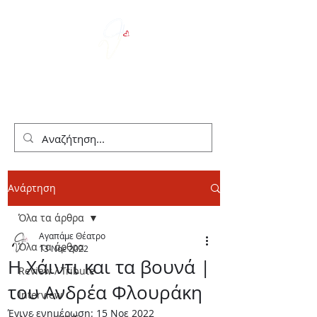
We Love Theater
Ανάρτηση
Όλα τα άρθρα
Αγαπάμε Θέατρο
Όλα τα άρθρα
13 Νοε 2022
Η Χάιντι και τα βουνά |
Review / Tribute
του Ανδρέα Φλουράκη
Interview
Έγινε ενημέρωση:
15 Νοε 2022