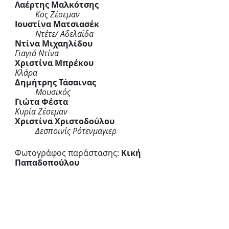
Λαέρτης Μαλκότσης
Κος Ζέσεμαν
Ιουστίνα Ματσιασέκ
Ντέτε/ Αδελαΐδα
Ντίνα Μιχαηλίδου 
Γιαγιά Ντίνα
Χριστίνα Μπρέκου 
Κλάρα 	
Δημήτρης Τάσαινας 
Μουσικός
Γιώτα Φέστα 
Κυρία Ζέσεμαν
Χριστίνα Χριστοδούλου 
Δεσποινίς Ρότενμαγιερ
Φωτογράφος παράστασης: 
Κική 
Παπαδοπούλου
Video παράστασης: 
Θωμάς 
Παλυβός
 •	
Hμέρες και ώρες 
παραστάσεων: 
Από τις 28 Οκτωβρίου 2022