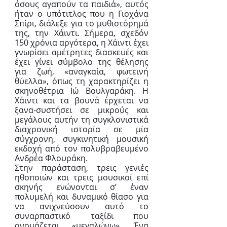
όσους αγαπούν τα παιδιά», αυτός 
ήταν ο υπότιτλος που η Γιοχάνα 
Σπίρι, διάλεξε για το μυθιστόρημά 
της, την Χάιντι. Σήμερα, σχεδόν 
150 χρόνια αργότερα, η Χάιντι έχει 
γνωρίσει αμέτρητες διασκευές και 
έχει γίνει σύμβολο της θέλησης 
για ζωή, «αναγκαία, φωτεινή 
θύελλα», όπως τη χαρακτηρίζει η 
σκηνοθέτρια Ιώ Βουλγαράκη. Η 
Χάιντι και τα βουνά έρχεται να 
ξανα-συστήσει σε μικρούς και 
μεγάλους αυτήν τη συγκλονιστικά 
διαχρονική ιστορία σε μία 
σύγχρονη, συγκινητική μουσική 
εκδοχή από τον πολυβραβευμένο 
Ανδρέα Φλουράκη.
Στην παράσταση, τρεις γενιές 
ηθοποιών και τρεις μουσικοί επί 
σκηνής ενώνονται σ’ έναν 
πολυμελή και δυναμικό θίασο για 
να ανιχνεύσουν αυτό το 
συναρπαστικό ταξίδι που 
ονομάζεται «μεγαλώνω». Ένα 