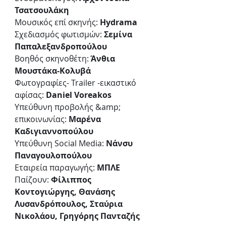
Τσατσουλάκη 
Μουσικός επί σκηνής: 
Hydrama
Σχεδιασμός φωτισμών: 
Σεμίνα 
Παπαλεξανδροπούλου
Βοηθός σκηνοθέτη: 
Άνθια 
Μουστάκα-Κολυβά
Φωτογραφίες- Trailer -εικαστικό 
αφίσας: 
Daniel Voreakos
Υπεύθυνη προβολής &amp; 
επικοινωνίας: 
Μαρένα 
Καδιγιαννοπούλου
Υπεύθυνη Social Media: 
Νάνσυ 
Παναγουλοπούλου
Εταιρεία παραγωγής: 
ΜΠΛΕ 
Παίζουν: 
Φίλιππος 
Κοντογιώργης, Θανάσης 
Λυσανδρόπουλος, Σταύρια
Νικολάου, Γρηγόρης Πανταζής