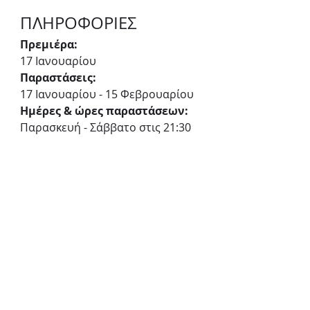
ΠΛΗΡΟΦΟΡΙΕΣ
Πρεμιέρα:
17 Ιανουαρίου
Παραστάσεις:
17 Ιανουαρίου - 15 Φεβρουαρίου
Ημέρες & ώρες παραστάσεων:
Παρασκευή - Σάββατο στις 21:30
Διάρκεια:
70 λεπτά
Τιμές εισιτηρίων:
13€ γενική είσοδος, 10€ μειωμένο
Προπώληση:
ticketservices.gr
Ίδρυμα Μιχάλης Κακογιάννης - 
Υπόγειος Χώρος