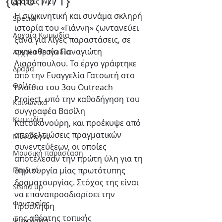
{από 17/1}
Δράσεις WLT
Η συγκινητική και συνάμα σκληρή 
Special
ιστορία του «Γιάννη» ζωντανεύει 
Αρχαία Κωμωδία
ξανά για λίγες παραστάσεις, σε 
σκηνοθεσία Παναγιώτη 
Αρχαία Τραγωδία
Λιαρόπουλου. Το έργο γράφτηκε 
Δράμα
από την Ευαγγελία Γατσωτή στο 
Θρίλερ
πλαίσιο του 3ου Outreach 
Project, υπό την καθοδήγηση του 
Κοινωνικό
συγγραφέα Βασίλη 
Κωμωδία
Κατσικονούρη, και προέκυψε από 
αποδελτιώσεις πραγματικών 
Μονόλογος
συνεντεύξεων, οι οποίες 
Μουσική παράσταση
αποτέλεσαν την πρώτη ύλη για τη 
Παιδικό
δημιουργία μίας πρωτότυπης 
δραματουργίας. Στόχος της είναι 
Stand up
να επαναπροσδιορίσει την 
Φαντασίας
πρόσληψη
της αθέατης τοπικής 
Ψυχολογία