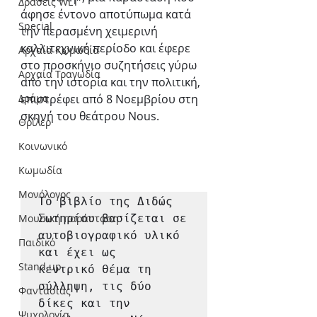
Δράσεις WLT
άφησε έντονο αποτύπωμα κατά 
Special
την περασμένη χειμερινή 
καλλιτεχνική περίοδο και έφερε 
Αρχαία Κωμωδία
στο προσκήνιο συζητήσεις γύρω 
Αρχαία Τραγωδία
από την ιστορία και την πολιτική, 
Δράμα
επιστρέφει από 8 Νοεμβρίου στη 
σκηνή του θεάτρου Nous.
Θρίλερ
Κοινωνικό
Κωμωδία
Μονόλογος
Το βιβλίο της Διδώς 
Μουσική παράσταση
Σωτηρίου βασίζεται σε 
αυτοβιογραφικό υλικό 
Παιδικό
και έχει ως 

Stand up
κεντρικό θέμα τη 
σύλληψη, τις δύο 
Φαντασίας
δίκες και την 
Ψυχολογία