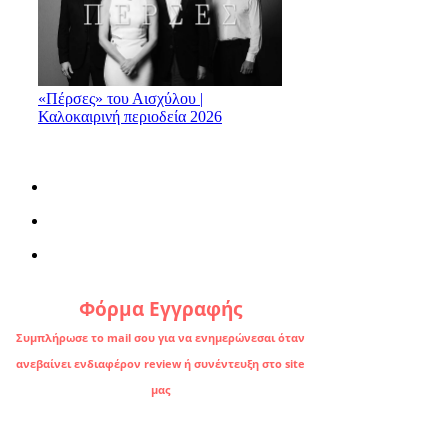
«Πέρσες» του Αισχύλου |
Καλοκαιρινή περιοδεία 2026
Φόρμα Εγγραφής
Συμπλήρωσε το mail σου για να ενημερώνεσαι όταν
ανεβαίνει ενδιαφέρον review ή συνέντευξη στο site
μας