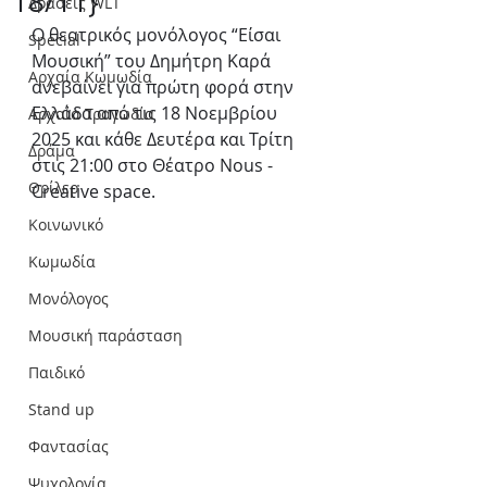
18/11}
Δράσεις WLT
Ο θεατρικός μονόλογος “Είσαι 
Special
Μουσική” του Δημήτρη Καρά 
Αρχαία Κωμωδία
ανεβαίνει για πρώτη φορά στην 
Ελλάδα από τις 18 Νοεμβρίου 
Αρχαία Τραγωδία
2025 και κάθε Δευτέρα και Τρίτη 
Δράμα
στις 21:00 στο Θέατρο Nous - 
Θρίλερ
Creative space.
Κοινωνικό
Κωμωδία
Μονόλογος
Μουσική παράσταση
Παιδικό
Stand up
Φαντασίας
Ψυχολογία