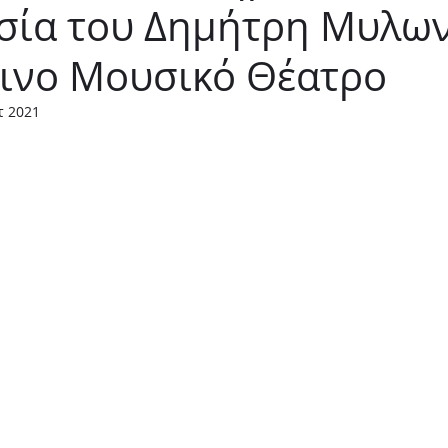
σία του Δημήτρη Μυλω
Παιδικό
Stand up
Φαντασίας
Ψυχολογία
λινο Μουσικό Θέατρο
τ 2021