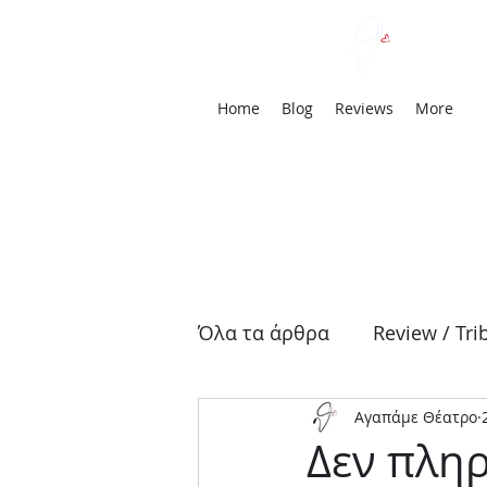
We
Home
Blog
Reviews
More
Όλα τα άρθρα
Review / Tri
Αγαπάμε Θέατρο
Αρχαία Τραγωδία
Δρά
Δεν πλη