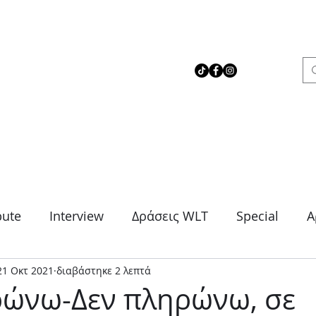
 Love Theater
bute
Interview
Δράσεις WLT
Special
Α
21 Οκτ 2021
διαβάστηκε 2 λεπτά
μα
Θρίλερ
Κοινωνικό
Κωμωδία
Μονό
ρώνω-Δεν πληρώνω, σε