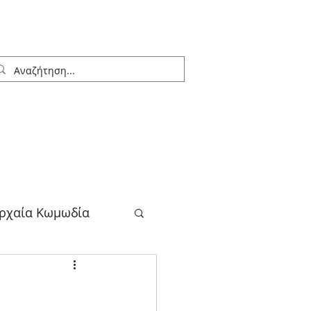
ρχαία Κωμωδία
λογος