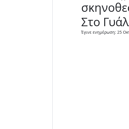
σκηνοθε
Μουσική παράσταση
Στο Γυά
Έγινε ενημέρωση:
25 Οκ