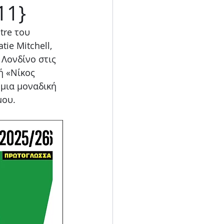
11}
Blog
re του  
ie Mitchell, 
 Λονδίνο στις 
ή «Νίκος 
μια μοναδική 
ου. 