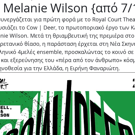
ι Melanie Wilson {από 7/
Παιδικό
Stand up
Φαντασίας
Ψυχολογία
υνεργάζεται για πρώτη φορά με το Royal Court Theat
σιάζει το Cow | Deer, το πρωτοποριακό έργο των Kat
anie Wilson. Μετά τη θριαμβευτική της πρεμιέρα στο
ρετανικό θίασο, η παράσταση έρχεται στη Νέα Σκην
ληνικό 4μελές ensemble, προσκαλώντας το κοινό σε 
 και εξερεύνησης του «πέρα από τον άνθρωπο» κόσμ
ηνοθεσία για την Ελλάδα, η Ειρήνη Φαναριώτη.