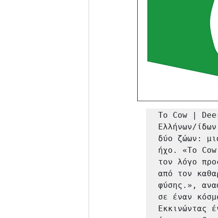
Το Cow | Dee
Ελλήνων/ίδων
δύο ζώων: μι
ήχο. «Το Cow
τον λόγο προ
από τον καθα
φύσης.», ανα
σε έναν κόσμ
Εκκινώντας έ