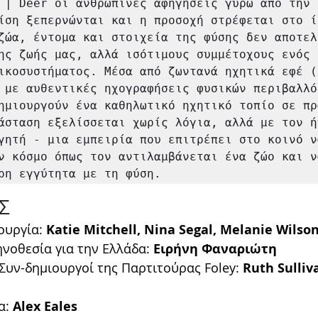
 | Deer οι ανθρώπινες αφηγήσεις γύρω από την 
ίση ξεπερνώνται και η προσοχή στρέφεται στο ίδ
ζώα, έντομα και στοιχεία της φύσης δεν αποτελ
ης ζωής μας, αλλά ισότιμους συμμέτοχους ενός 
ικοσυστήματος. Μέσα από ζωντανά ηχητικά εφέ (
 με αυθεντικές ηχογραφήσεις φυσικών περιβαλλό
ημιουργούν ένα καθηλωτικό ηχητικό τοπίο σε πρ
άσταση εξελίσσεται χωρίς λόγια, αλλά με τον ήχ
γητή - μια εμπειρία που επιτρέπει στο κοινό να
ν κόσμο όπως τον αντιλαμβάνεται ένα ζώο και ν
ρη εγγύτητα με τη φύση.
Σ
ουργία: 
Katie Mitchell, Nina Segal, Melanie Wilso
νοθεσία για την Ελλάδα:
 Ειρήνη Φαναριώτη
Συν-δημιουργοί της Παρτιτούρας Foley: 
Ruth Sulliv
α: 
Alex Eales