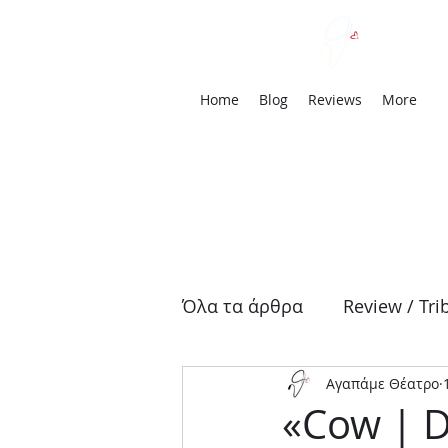
We
Home
Blog
Reviews
More
Όλα τα άρθρα
Review / Tri
Αγαπάμε Θέατρο
Αρχαία Τραγωδία
Δρά
«Cow | D