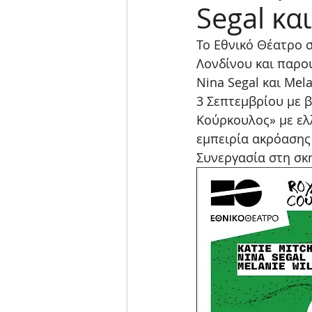
Segal κα
Μουσική παράσταση
Το Εθνικό Θέατρο σ
Λονδίνου και παρου
Nina Segal και Mel
3 Σεπτεμβρίου με β
Κούρκουλος» με ελ
εμπειρία ακρόασης
Συνεργασία στη σκ