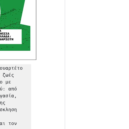
ουαρτέτο 
ζωές 
 με 
: από 
ασία, 
ς 
κληση 
ι τον 