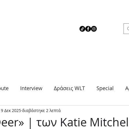
 Love Theater
bute
Interview
Δράσεις WLT
Special
Α
19 Δεκ 2025
διαβάστηκε 2 λεπτά
μα
Θρίλερ
Κοινωνικό
Κωμωδία
Μονό
eer» | των Katie Mitchel