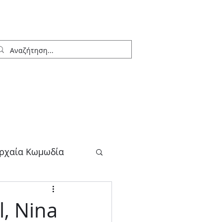
ρχαία Κωμωδία
λογος
l, Nina