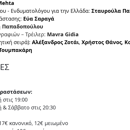
Mehta
υ - Ενδυματολόγου για την Ελλάδα: 
Σταυρούλα Π
άστασης: 
Εύα Σαραγά
ή Παπαδοπούλου
ραφιών – Τρέιλερ:
 Mavra Gidia
τική σειρά): 
Αλέξανδρος Ζοτάι
, 
Χρήστος Θάνος
,
 Κ
 Τουμπακάρη
ΕΣ
αραστάσεων:
 στις 19:00
 & Σάββατο στις 20:30
17€ κανονικό, 12€ μειωμένο