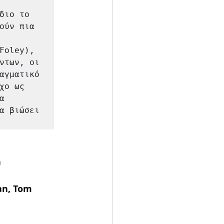
ιο το 
ούν πια 
Foley), 
ντων, οι 
αγματικό 
ο ως 
 
α βιώσει 
n
an, Tom 