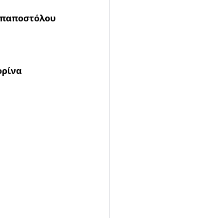
απαποστόλου
ορίνα 