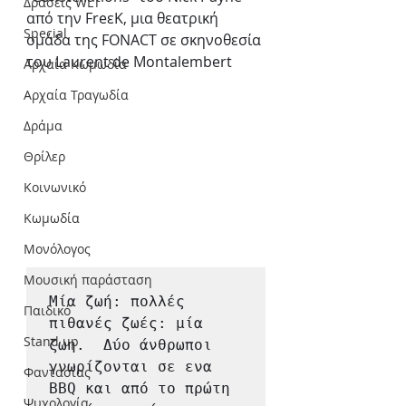
Δράσεις WLT
από την FreεΚ, μια θεατρική 
Special
ομάδα της FONACT σε σκηνοθεσία 
του Laurent de Montalembert 
Αρχαία Κωμωδία
Αρχαία Τραγωδία
Δράμα
Θρίλερ
Κοινωνικό
Κωμωδία
Μονόλογος
Μουσική παράσταση
Μία ζωή: πολλές 
Παιδικό
πιθανές ζωές: μία 
Stand up
ζωη.  Δύο άνθρωποι 
γνωρίζονται σε ενα 
Φαντασίας
BBQ και από το πρώτη 
Ψυχολογία