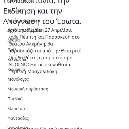
Γυναικοκτονία, την
Δράσεις WLT
Εκδίκηση και την
Special
Απόγνωση του Έρωτα.
Αρχαία Κωμωδία
Από την Πέμπτη 27 Απριλίου, 
Αρχαία Τραγωδία
κάθε Πέμπτη και Παρασκευή στο 
Δράμα
Θέατρο Αλκμήνη, θα 
Θρίλερ
παρουσιάζεται από την Θεατρική 
Ομάδα Ρέκτις η παράσταση « 
Κοινωνικό
ΑΠΟΓΝΩΣΗ»  σε σκηνοθεσία 
Κωμωδία
Περικλή Μοσχολιδάκη.
Μονόλογος
Μουσική παράσταση
Παιδικό
Stand up
Φαντασίας
Ψυχολογία
Ένα έργο για τη Βία, τη Γυναικοκτονία, 