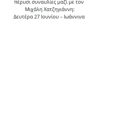
πέρυσι συναυλίες μαζί με τον 
Μιχάλη Χατζηγιάννη:
Δευτέρα 27 Ιουνίου – Ιωάννινα 
(Υπαίθριο Θέατρο ΕΗΜ Φρόντζου)
Δευτέρα 4 Ιουλίου – Βόλος 
(Θερινό Θέατρο Ν. Ιωνίας)
Δευτέρα 11 Ιουλίου - Χανιά 
(Θέατρο Ανατολικής Τάφρου)
Τρίτη 12 Ιουλίου - Ρέθυμνο 
(Λόφος Φορτέτζα)
Πέμπτη 14 Ιουλίου - Ηράκλειο 
(Κηποθέατρο Ν. Καζαντζάκης)
Άλκηστις Πρωτοψάλτη
Μουσική παράσταση