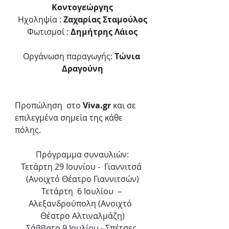
Κοντογεώργης
Ηχοληψία : 
Zαχαρίας Σταμούλος
Φωτισμοί :
 Δημήτρης Λάιος
Οργάνωση παραγωγής: 
Tώνια 
Δραγούνη
Προπώληση  στο 
Viva.gr
 και σε 
επιλεγμένα σημεία της κάθε 
πόλης.
Πρόγραμμα συναυλιών:
Τετάρτη 29 Ιουνίου -  Γιαννιτσά 
(Ανοιχτό Θέατρο Γιαννιτσών)
Τετάρτη  6 Ιουλίου  – 
Αλεξανδρούπολη (Ανοιχτό  
Θέατρο Αλτιναλμάζη)
Σάββατο 9 Ιουλίου - Σπέτσες 