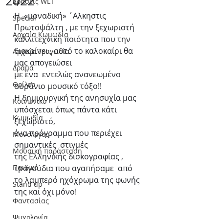
2022
Δράσεις WLT
Η  «μοναδική» ΄Αλκηστις 
Special
Πρωτοψάλτη , με την ξεχωριστή 
Αρχαία Κωμωδία
καλλιτεχνική ποιότητα που την 
διακρίνει , αυτό το καλοκαίρι θα 
Αρχαία Τραγωδία
μας απογειώσει 
Δράμα
με ένα  εντελώς ανανεωμένο 
Θρίλερ
ουράνιο μουσικό τόξο!!
Η δημιουργική της ανησυχία μας 
Κοινωνικό
υπόσχεται όπως πάντα κάτι 
Κωμωδία
ξεχωριστό, 
ένα πρόγραμμα που περιέχει 
Μονόλογος
σημαντικές  στιγμές 
Μουσική παράσταση
της Ελληνικής δισκογραφίας , 
Παιδικό
τραγούδια που αγαπήσαμε  από 
το λαμπερό ηχόχρωμα της φωνής 
Stand up
της και όχι μόνο!
Φαντασίας
Ψυχολογία