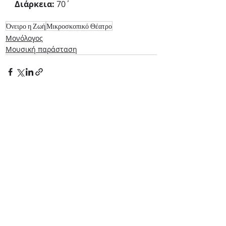
Διάρκεια:
 70΄
Όνειρο η Ζωή
Μικροσκοπικό Θέατρο
Μονόλογος
Μουσική παράσταση
Πρόσφατες
Εμφάνιση
όλων
αναρτήσεις