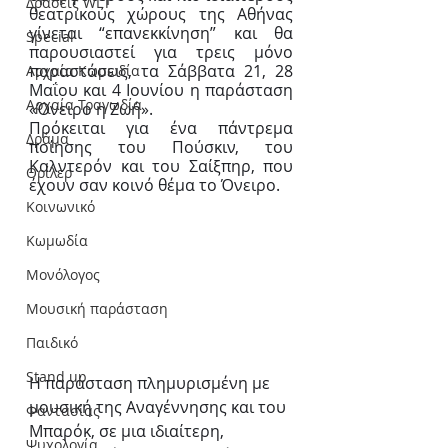
Δράσεις WLT
θεατρικούς χώρους της Αθήνας 
γίνεται “επανεκκίνηση” και θα 
Special
παρουσιαστεί για τρεις μόνο 
παραστάσεις, τα Σάββατα 21, 28 
Αρχαία Κωμωδία
Μαΐου και 4 Ιουνίου η παράσταση 
Αρχαία Τραγωδία
«Όνειρο η Ζωή». 
Πρόκειται για ένα πάντρεμα 
Δράμα
ποίησης του Πούσκιν, του 
Καλντερόν και του Σαίξπηρ, που 
Θρίλερ
έχουν σαν κοινό θέμα το Όνειρο.
Κοινωνικό
Κωμωδία
Μονόλογος
Μουσική παράσταση
Παιδικό
Stand up
Η παράσταση πλημυρισμένη με 
μουσική της Αναγέννησης και του 
Φαντασίας
Μπαρόκ, σε μια ιδιαίτερη, 
Ψυχολογία