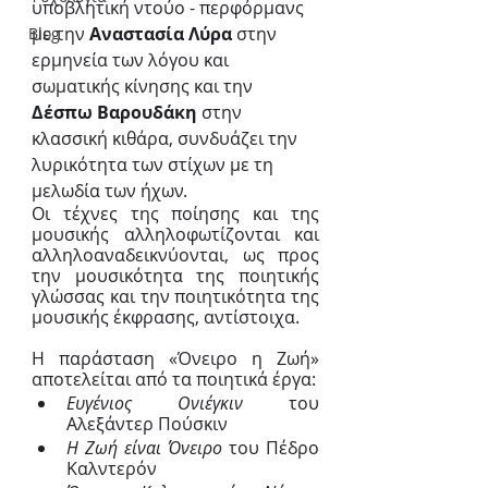
υποβλητική ντούο - περφόρμανς 
με την 
Αναστασία Λύρα
 στην 
Blog
ερμηνεία των λόγου και 
σωματικής κίνησης και την
Δέσπω Βαρουδάκη
 στην 
κλασσική κιθάρα, συνδυάζει την 
λυρικότητα των στίχων με τη 
μελωδία των ήχων.
Οι τέχνες της ποίησης και της 
μουσικής αλληλοφωτίζονται και 
αλληλοαναδεικνύονται, ως προς 
την μουσικότητα της ποιητικής 
γλώσσας και την ποιητικότητα της 
μουσικής έκφρασης, αντίστοιχα.
Η παράσταση «Όνειρο η Ζωή» 
αποτελείται από τα ποιητικά έργα:
Ευγένιος Ονιέγκιν
 του 
Αλεξάντερ Πούσκιν
Η Ζωή είναι Όνειρο
 του Πέδρο 
Καλντερόν