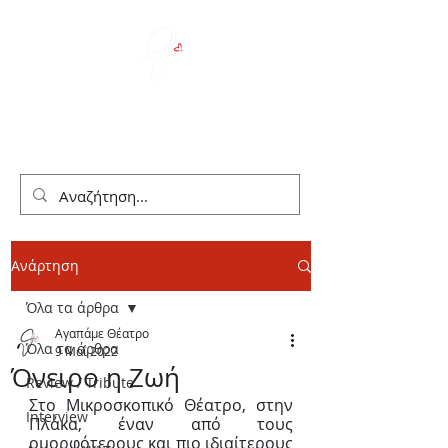
We Love Theater
Ανάρτηση
Όλα τα άρθρα
Αγαπάμε Θέατρο
Όλα τα άρθρα
9 Μαΐ 2022
Όνειρο η Ζωή
Review / Tribute
Στο Μικροσκοπικό Θέατρο, στην 
Interview
Πλάκα, έναν από τους 
ομορφότερους και πιο ιδιαίτερους 