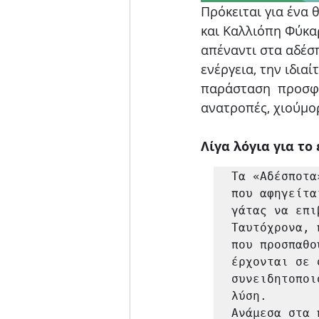
Πρόκειται για ένα
και Καλλιόπη Φύκα
απέναντι στα αδέσ
ενέργεια, την ιδιαί
παράσταση  προσφέ
ανατροπές, χιούμορ
Λίγα λόγια για το
Τα «Αδέσποτα
που αφηγείτα
γάτας να επι
Ταυτόχρονα, 
που προσπαθο
έρχονται σε 
συνειδητοποι
λύση. 

Ανάμεσα στα 