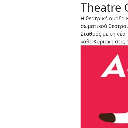
Theatre
Μουσική παράσταση
Η θεατρική ομάδα H
σωματικού θεάτρου 
Σταθμός με τη νέα,
κάθε Κυριακή στις 1