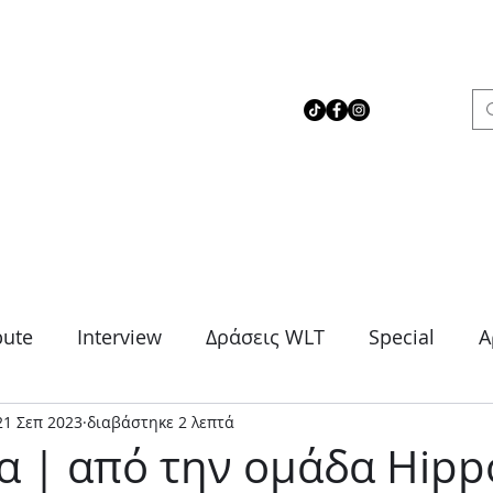
 Love Theater
bute
Interview
Δράσεις WLT
Special
Α
21 Σεπ 2023
διαβάστηκε 2 λεπτά
μα
Θρίλερ
Κοινωνικό
Κωμωδία
Μονό
α | από την ομάδα Hipp