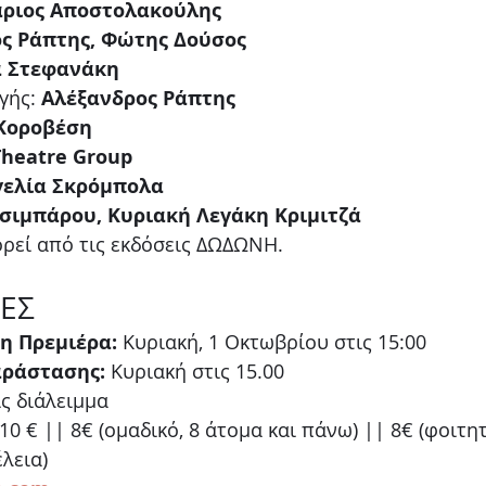
ριος Αποστολακούλης
ς Ράπτης, Φώτης Δούσος
 Στεφανάκη
ής: 
Αλέξανδρος Ράπτης
Κοροβέση
Theatre Group
γελία Σκρόμπολα
σιμπάρου, Κυριακή Λεγάκη Κριμιτζά
ορεί από τις εκδόσεις ΔΩΔΩΝΗ.
ΕΣ
η Πρεμιέρα:
 Κυριακή, 1 Οκτωβρίου στις 15:00
αράστασης:
 Κυριακή στις 15.00
ίς διάλειμμα
 10 € || 8€ (ομαδικό, 8 άτομα και πάνω) || 8€ (φοιτητ
λεια) 