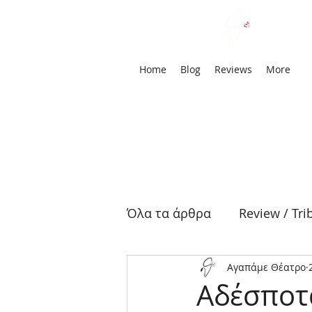
We
Home
Blog
Reviews
More
Όλα τα άρθρα
Review / Tri
Αγαπάμε Θέατρο
Αρχαία Τραγωδία
Δρά
Αδέσποτ