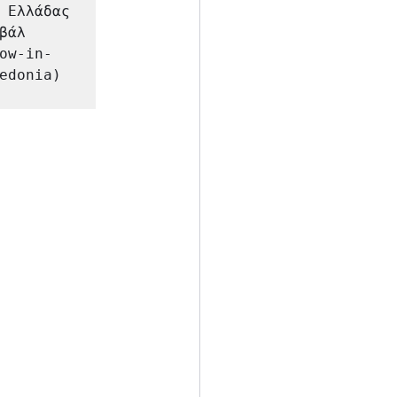
 Ελλάδας 
άλ 
ow-in-
edonia) 