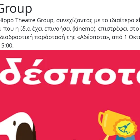
 Group
Παιδικό
Stand up
Φαντασίας
Ψυχολογία
ippo Theatre Group, συνεχίζοντας με το ιδιαίτερο ε
που η ίδια έχει επινοήσει (kinemo), επιστρέφει στο
 διαδραστική παράστασή της «Αδέσποτα», από 1 Οκτ
5:00. 