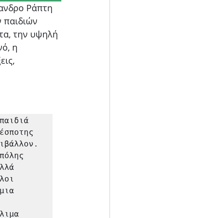
ξανδρο Ράπτη 
 παιδιών 
τα, την υψηλή 
ό, η 
ις, 
αιδιά 
έσποτης 
ιβάλλον. 
όλης 
λά 
οι 
ια 
ιμα 