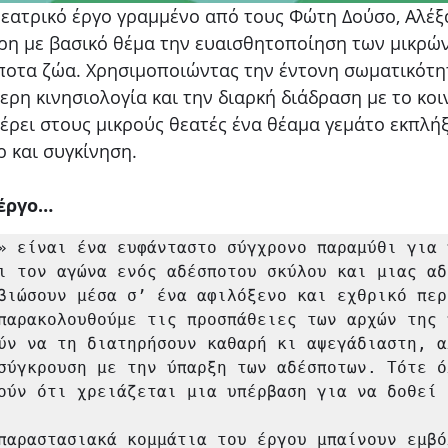
 θεατρικό έργο γραμμένο από τους Φώτη Δούσο, Αλέ
ρη με βασικό θέμα την ευαισθητοποίηση των μικρών
ποτα ζώα. Χρησιμοποιώντας την έντονη σωματικότη
τερη κινησιολογία και την διαρκή διάδραση με το κοιν
ρει στους μικρούς θεατές ένα θέαμα γεμάτο εκπλήξε
 και συγκίνηση. 
 έργο…
» είναι ένα ευφάνταστο σύγχρονο παραμύθι για π
ι τον αγώνα ενός αδέσποτου σκύλου και μιας αδ
βιώσουν μέσα σ’ ένα αφιλόξενο και εχθρικό περ
παρακολουθούμε τις προσπάθειες των αρχών της π
ύν να τη διατηρήσουν καθαρή κι αψεγάδιαστη, αλ
σύγκρουση με την ύπαρξη των αδέσποτων. Τότε όλ
ούν ότι χρειάζεται μια υπέρβαση για να δοθεί μ
παραστασιακά κομμάτια του έργου μπαίνουν εμβόλ