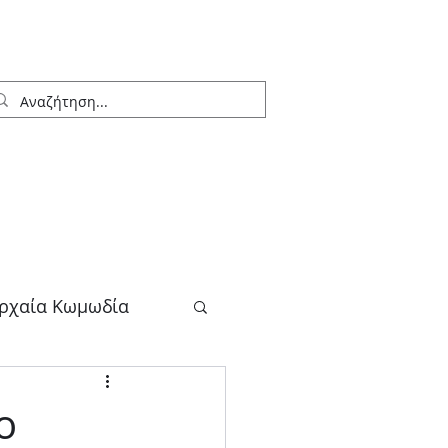
ρχαία Κωμωδία
λογος
o