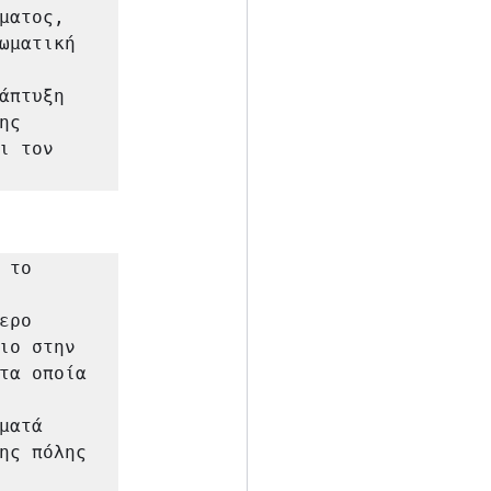
ατος, 
ωματική 
πτυξη 
ς 
 τον 
το 
ρο 
ιο στην 
τα οποία 
ατά 
ης πόλης 