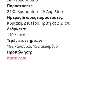
24 Φεβρουαρίου
Παραστάσεις:
24 Φεβρουαρίου - 15 Απριλίου
Ημέρες & ώρες παραστάσεις:
Κυριακή, Δευτέρα, Τρίτη στις 21:00
Διάρκεια:
110 λεπτά
Τιμές εισιτηρίων:
18€ κανονικό, 15€ μειωμένο
Προπώληση:
more.com
Θέατρο Θησείον
Τουρναβίτου 7, Θησείο
Θέατρο Θησείον
«ΥΠΕΡΒΑΡΟ ασήμαντο: ΑΣΧΗΜΑΤΙΣΤΟ // ένα ευρωπαϊκό δείπνο»