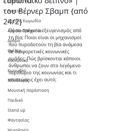
ευρωπαϊκό δείπνο» |
Δράσεις WLT
του Βέρνερ Σβαμπ {από
Special
24/2}
Αρχαία Κωμωδία
Πόσο απέχει ο εξευγενισμός από 
Αρχαία Τραγωδία
τη βία; Ποιοι είναι οι μηχανισμοί 
Δράμα
που πυροδοτούν τη βία ανάμεσα 
Θρίλερ
σε διαφορετικές κοινωνικές 
ομάδες; Πώς βρίσκονται κάποιοι 
Κοινωνικό
άνθρωποι να ζουν στο λεγόμενο 
Κωμωδία
περιθώριο της κοινωνίας και τι 
επιπτώσεις έχει αυτό;
Μονόλογος
Μουσική παράσταση
Παιδικό
Stand up
Φαντασίας
Ψυχολογία