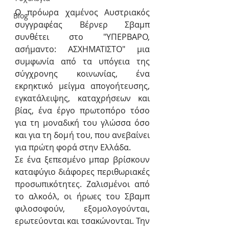
Ο πρόωρα χαμένος Αυστριακός 
Blog
συγγραφέας Βέρνερ Σβαμπ 
συνθέτει στο "ΥΠΕΡΒΑΡΟ, 
ασήμαντο: ΑΣΧΗΜΑΤΙΣΤΟ"
μια 
συμφωνία από τα υπόγεια της 
σύγχρονης κοινωνίας, ένα 
εκρηκτικό μείγμα απογοήτευσης, 
εγκατάλειψης, καταχρήσεων και 
βίας, ένα έργο πρωτοπόρο τόσο 
για τη μοναδική του γλώσσα όσο 
και για τη δομή του, που ανεβαίνει 
για πρώτη φορά στην Ελλάδα.
Σε ένα ξεπεσμένο μπαρ βρίσκουν 
καταφύγιο διάφορες περιθωριακές 
προσωπικότητες. Ζαλισμένοι από 
το αλκοόλ, οι ήρωες του Σβαμπ 
φιλοσοφούν, εξομολογούνται, 
ερωτεύονται και τσακώνονται. Την 