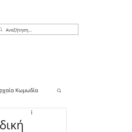
ρχαία Κωμωδία
λογος
ιδική