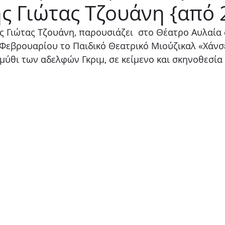
ς Γιώτας Τζουάνη {από 
Παιδικό
Stand up
Φαντασίας
Ψυχολογία
ς Γιώτας Τζουάνη, παρουσιάζει  στο Θέατρο Αυλαία 
 Φεβρουαρίου το Παιδικό Θεατρικό Μιούζικαλ «Χάνσε
ύθι των αδελφών Γκριμ, σε κείμενο και σκηνοθεσία 