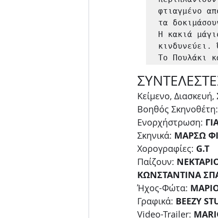
φτιαγμένο απ
τα δοκιμάσουν
Η κακιά μάγι
κινδυνεύει. 
Το Πουλάκι κ
ΣΥΝΤΕΛΕΣΤΕ
Κείμενο, Διασκευή,
Βοηθός Σκηνοθέτη:
Ενορχήστρωση: 
ΓΙ
Σκηνικά: 
ΜΑΡΣΩ Φ
Χορογραφίες:
 G.T
Παίζουν: 
ΝΕΚΤΑΡΙΟ
ΚΩΝΣΤΑΝΤΙΝΑ ΣΠ
Ήχος-Φώτα: 
ΜΑΡΙ
Γραφικά: 
BEEZY ST
Video-Trailer: 
MARI