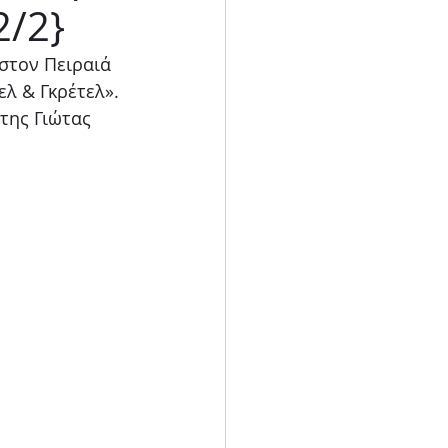
2/2}
Blog
στον Πειραιά 
λ & Γκρέτελ».
της Γιώτας 