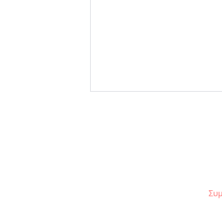
Παιδική θεατρική
Συμ
παράσταση «Ηρακλής» |
Καλοκαιρινή Περιοδεία