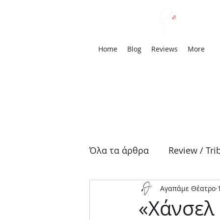
We
Home
Blog
Reviews
More
Όλα τα άρθρα
Review / Tri
Αγαπάμε Θέατρο
Αρχαία Τραγωδία
Δρά
«Χάνσελ 