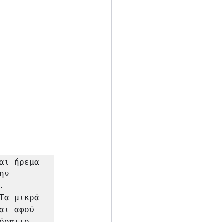
αι ήρεμα 
ν 


Τα μικρά 
αι αφού 
όσπιτο, 