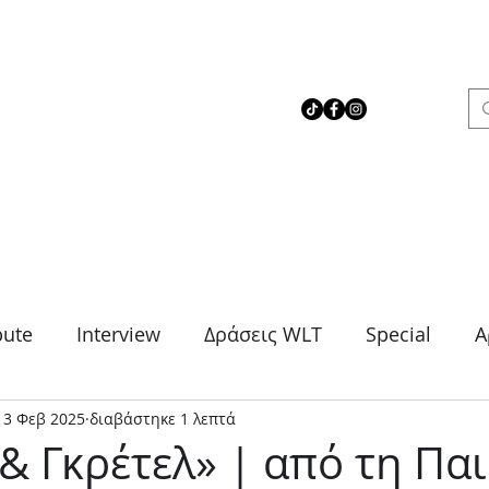
 Love Theater
bute
Interview
Δράσεις WLT
Special
Α
13 Φεβ 2025
διαβάστηκε 1 λεπτά
μα
Θρίλερ
Κοινωνικό
Κωμωδία
Μονό
& Γκρέτελ» | από τη Πα