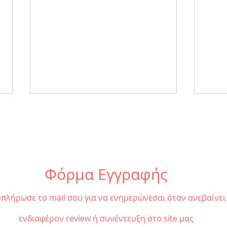
Φόρμα Εγγραφής
Review: «Metamorphosis by
Trib
πλήρωσε το mail σου για να ενημερώνεσαι όταν ανεβαίνει
Wolves» | μια ιδιαίτερα
παντ
έντονη & οπτικά
''εντ
ενδιαφέρον review ή συνέντευξη στο site μας