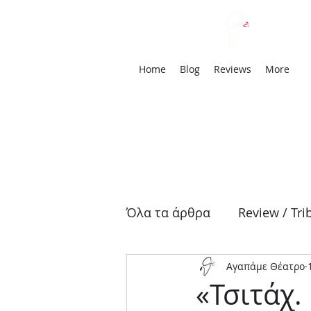
We
Home
Blog
Reviews
More
Όλα τα άρθρα
Review / Tri
Αγαπάμε Θέατρο
Αρχαία Τραγωδία
Δρά
«Τσιτάχ.