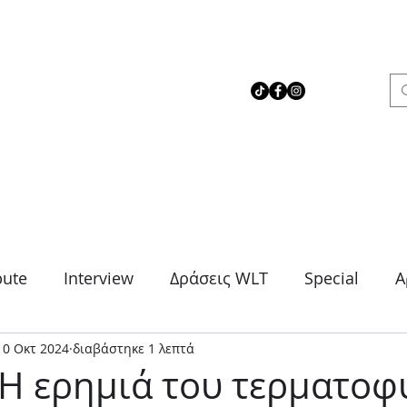
 Love Theater
bute
Interview
Δράσεις WLT
Special
Α
10 Οκτ 2024
διαβάστηκε 1 λεπτά
μα
Θρίλερ
Κοινωνικό
Κωμωδία
Μονό
 Η ερημιά του τερματο