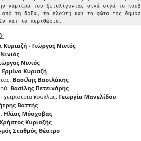
ην καριέρα του ξετυλίγοντας σιγά-σιγά το κουβ
 από τη δόξα, τα πλούτη και τα φώτα της δημοσ
έν και το περιθώριο.
Σ
α Κυριαζή - Γιώργος Νινιός
 Νινιός
ιώργος Νινιός
 
Ερμίνα Κυριαζή
τας: 
Βασίλης Βασιλάκης
ού: 
Βασίλης Πετεινάρης
 χειρίστρια κούκλας: 
Γεωργία Μανελίδου
ήτρης Βαττής
: 
Ηλίας Μόσχοβας
Χρήστος Κυριαζής
σμός Σταθμός Θέατρο