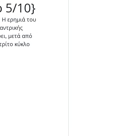
 5/10}
Blog
 Η ερημιά του 
αντρικής 
ει, μετά από 
τρίτο κύκλο 