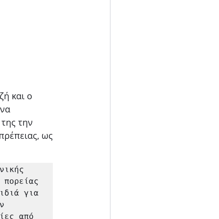
ή και ο 
να 
της την 
πρέπειας, ως 
ικής 
 πορείας 
ιδιά για 
 
ίες από 