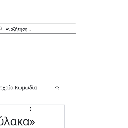
ρχαία Κωμωδία
λογος
φύλακα»