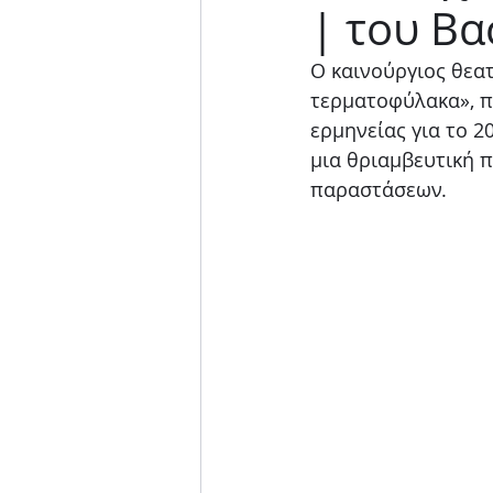
| του Βα
Μουσική παράσταση
Ο καινούργιος θεα
τερματοφύλακα», π
ερμηνείας για το 2
μια θριαμβευτική π
παραστάσεων. 