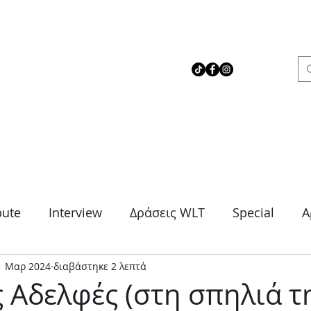
 Love Theater
bute
Interview
Δράσεις WLT
Special
Α
1 Μαρ 2024
διαβάστηκε 2 λεπτά
μα
Θρίλερ
Κοινωνικό
Κωμωδία
Μονό
ς Αδελφές (στη σπηλιά τ