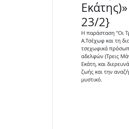
Εκάτης)»
Μουσική παράσταση
23/2}
Η παράσταση "Οι Τρ
Α.Τσέχωφ και τη δι
τσεχωφικά πρόσωπα
αδελφών (Τρεις Μάγ
Εκάτη, και διερευν
ζωής και την αναζή
μυστικό.