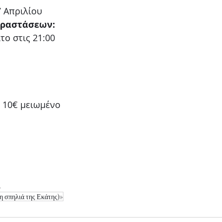
7 Απριλίου
αραστάσεων:
το στις 21:00
, 10€ μειωμένο
α
η σπηλιά της Εκάτης)»