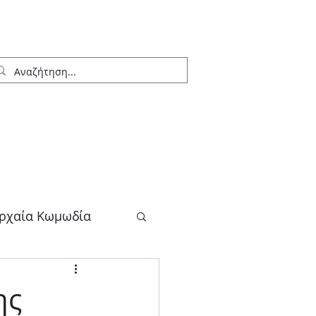
ρχαία Κωμωδία
λογος
ης