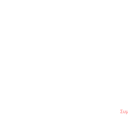
Tribute: Η πολυσυζητημένη
επιστροφή της «Αντιγόνης»
Συμ