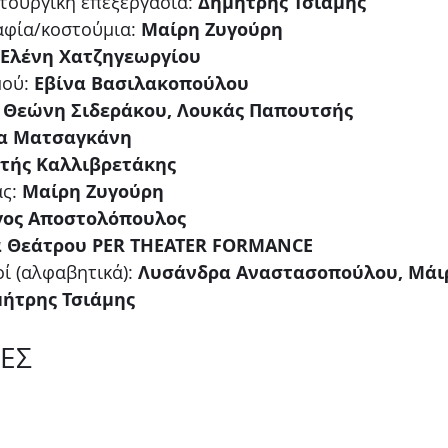
τουργική επεξεργασία: 
Δημήτρης Τσιάμης
αφία/κοστούμια: 
Μαίρη Ζυγούρη
Ελένη Χατζηγεωργίου
ού: 
Εβίνα Βασιλακοπούλου
 
Θεώνη Σιδεράκου, Λουκάς Παπουτσής
α Ματσαγκάνη
τής Καλλιβρετάκης
ς: 
Μαίρη Ζυγούρη
γος Αποστολόπουλος
ία Θεάτρου PER THEATER FORMANCE
ί (αλφαβητικά): 
Λυσάνδρα Αναστασοπούλου, Μάιρ
μήτρης Τσιάμης
ΕΣ