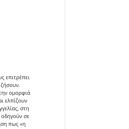
υς επιτρέπει
 ζήσουν.
 την ομορφιά
αι ελπίζουν
γγελίας, στη
ς οδηγούν σε
ηση πως «η