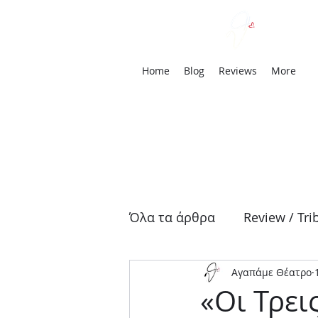
We
Home
Blog
Reviews
More
Όλα τα άρθρα
Review / Tri
Αγαπάμε Θέατρο
Αρχαία Τραγωδία
Δρά
«Οι Τρει