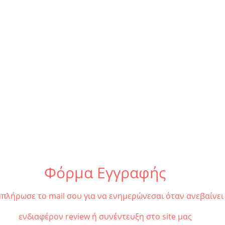
«Πέρσες» του Αισχύλου |
«Τρω
Καλοκαιρινή περιοδεία
από 
2026
Περι
Φόρμα Εγγραφής
πλήρωσε το mail σου για να ενημερώνεσαι όταν ανεβαίνει
ενδιαφέρον review ή συνέντευξη στο site μας