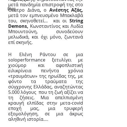
μετά πανδημία επιστροφή της στο 
Blog
Θέατρο Διάνα
, 
ο 
Ανέστης Αζάς, 
μετά τον εμπνευσμένο Μπακλαβά 
του, σκηνοθετεί…  και οι 
String 
Demons,
 Κωνσταντίνος και Λυδία 
Μπουντούνη, συνοδεύουν 
μελωδικά, και όχι μόνο, ζωντανά 
επί σκηνής.
Η Ελένη Ράντου σε μια 
soloperformance ξετυλίγει με 
χιούμορ και αφοπλιστική 
ειλικρίνεια πενήντα χρόνια 
«τραυμάτων» της ηρωίδας της, με 
φόντο τα τραύματα της 
σύγχρονης Ελλάδας, αναζητώντας 
5.000 λόγους  που τη ζωή αξίζει να 
τη ζήσεις. Μια απελπισμένη 
κραυγή ελπίδας στην μετα-covid 
εποχή μας, μια τρυφερή 
εξομολόγηση, σε μια άκρως 
αληθινή ιστορία….