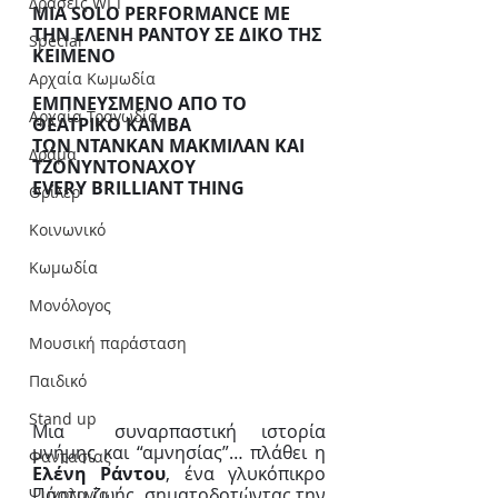
Δράσεις WLT
ΜΙΑ SOLO PERFORMANCE ΜΕ 
ΤΗΝ ΕΛΕΝΗ ΡΑΝΤΟΥ ΣΕ ΔΙΚΟ ΤΗΣ 
Special
ΚΕΙΜΕΝΟ
Αρχαία Κωμωδία
ΕΜΠΝΕΥΣΜΕΝΟ ΑΠΟ ΤΟ 
Αρχαία Τραγωδία
ΘΕΑΤΡΙΚΟ ΚΑΜΒΑ 
ΤΩΝ ΝΤΑΝΚΑΝ ΜΑΚΜΙΛΑΝ ΚΑΙ 
Δράμα
ΤΖΟΝΥΝΤΟΝΑΧΟΥ 
EVERY BRILLIANT THING
Θρίλερ
Κοινωνικό
Κωμωδία
Μονόλογος
Μουσική παράσταση
Παιδικό
Stand up
Μια  συναρπαστική ιστορία 
μνήμης και “αμνησίας”… πλάθει η 
Φαντασίας
Ελένη Ράντου
, ένα γλυκόπικρο 
Πάρτυ ζωής, σηματοδοτώντας την 
Ψυχολογία