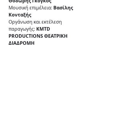
Θοδωρής Γκόγκος
Μουσική επιμέλεια: 
Βασίλης 
Κονταξής
Οργάνωση και εκτέλεση 
παραγωγής: 
KMTD 
PRODUCTIONS ΘΕΑΤΡΙΚΗ 
ΔΙΑΔΡΟΜΗ
Ερμηνεύει: ο 
Θοδωρής Γκόγκος
ΠΛΗΡΟΦΟΡΙΕΣ
Ημέρες και ώρες παραστάσεων:
Από 19 Οκτωβρίου
Κάθε Πέμπτη και Παρασκευή στις 
21:00
Τιμές εισιτηρίων:
Γενική είσοδος:12 ευρώ
Μειωμένο: (φοιτητικό, ανέργων, 
πολυτέκνων, ΑμεΑ, 65+):10 ευρώ
Ατέλεια: 5 ευρώ