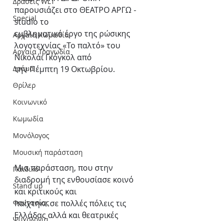
Δράσεις WLT
παρουσιάζει στο ΘΕΑΤΡΟ ΑΡΓΩ - 
Special
studio το
εμβληματικό έργο της ρώσικης 
Αρχαία Κωμωδία
λογοτεχνίας «Το παλτό» του 
Αρχαία Τραγωδία
Νικολάι Γκόγκολ από
Δράμα
την Πέμπτη 19 Οκτωβρίου.
Θρίλερ
Κοινωνικό
Κωμωδία
Μονόλογος
Μουσική παράσταση
Μια παράσταση, που στην 
Παιδικό
διαδρομή της ενθουσίασε κοινό 
Stand up
και κριτικούς και
Φαντασίας
παίχτηκε σε πολλές πόλεις τις 
Ελλάδας αλλά και θεατρικές 
Ψυχολογία