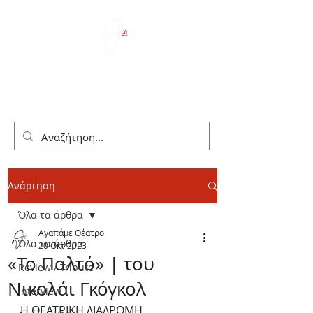
We Love Theater
Ανάρτηση
Όλα τα άρθρα
Αγαπάμε Θέατρο
Όλα τα άρθρα
20 Οκτ 2023
«Το Παλτό» | του
Review / Tribute
Νικολάι Γκόγκολ
Interview
Η ΘΕΑΤΡΙΚΗ ΔΙΑΔΡΟΜΗ 