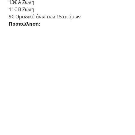
13€ Α Ζώνη
11€ Β Ζώνη
9€ Ομαδικό άνω των 15 ατόμων
Προπώληση:
ticketservices.gr
ΑΙΘΟΥΣΑ ΔΙΔΑΣΚΑΛΙΑΣ 
ΜΟΥΣΙΚΗΣ ΒΙΒΛΙΟΘΗΚΗΣ ΤΟΥ 
ΣΥΛΛΟΓΟΥ ΟΙ ΦΙΛΟΙ ΤΗΣ 
ΜΟΥΣΙΚΗΣ ΣΤΟ ΜΕΓΑΡΟ 
ΜΟΥΣΙΚΗΣ ΑΘΗΝΩΝ
Μέγαρο Μουσικής Αθηνών
«Ο θησαυρός του Μίκη»
Παιδικό
Μουσική παράσταση