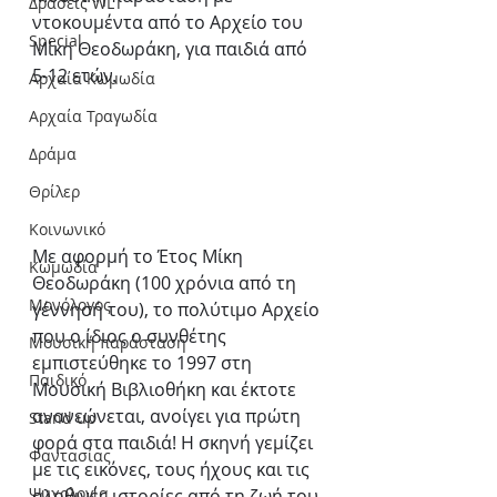
Δράσεις WLT
ντοκουμέντα από το Αρχείο του 
Special
Μίκη Θεοδωράκη, για παιδιά από 
5-12 ετών.
Αρχαία Κωμωδία
Αρχαία Τραγωδία
Δράμα
Θρίλερ
Κοινωνικό
Με αφορμή το Έτος Μίκη 
Κωμωδία
Θεοδωράκη (100 χρόνια από τη 
Μονόλογος
γέννησή του), το πολύτιμο Αρχείο 
που ο ίδιος ο συνθέτης 
Μουσική παράσταση
εμπιστεύθηκε το 1997 στη 
Παιδικό
Μουσική Βιβλιοθήκη και έκτοτε 
ανανεώνεται, ανοίγει για πρώτη 
Stand up
φορά στα παιδιά! Η σκηνή γεμίζει 
Φαντασίας
με τις εικόνες, τους ήχους και τις 
Ψυχολογία
αληθινές ιστορίες από τη ζωή του 