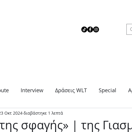
 Love Theater
bute
Interview
Δράσεις WLT
Special
Α
23 Οκτ 2024
διαβάστηκε 1 λεπτά
μα
Θρίλερ
Κοινωνικό
Κωμωδία
Μονό
της σφαγής» | της Γιασ