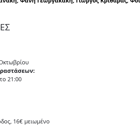
ανάκη, Φανή Γεωργακάκη, Γιώργος Κριθάρας, Φοί
ΕΣ
 Οκτωβρίου
αραστάσεων:
το 21:00
οδος, 16€ μειωμένο