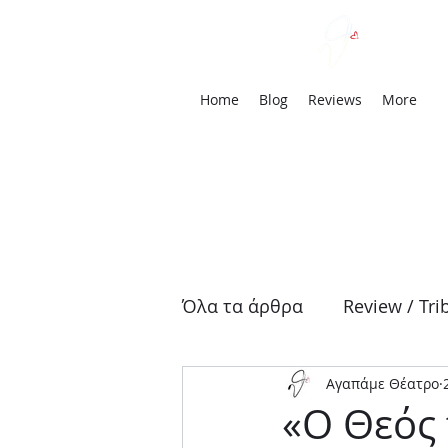
We
Home
Blog
Reviews
More
Όλα τα άρθρα
Review / Tri
Αγαπάμε Θέατρο
Αρχαία Τραγωδία
Δρά
«Ο Θεός 