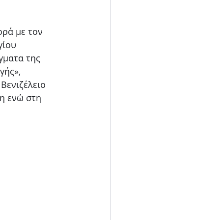
Blog
ρά με τον 
ίου 
γματα της 
γής», 
 Βενιζέλειο 
η ενώ στη 