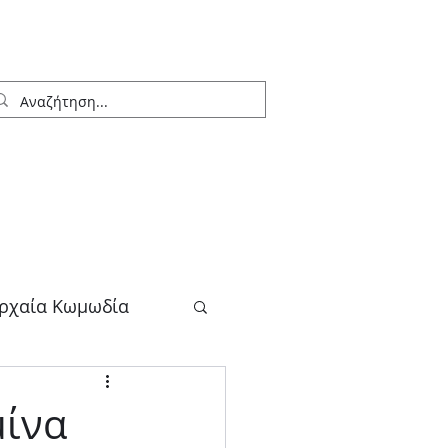
ρχαία Κωμωδία
λογος
μίνα