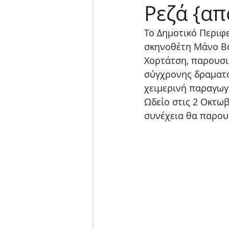
Ρεζά {απ
Μουσική παράσταση
Το Δημοτικό Περιφ
σκηνοθέτη Μάνο Βα
Χορτάτση, παρουσι
σύγχρονης δραματου
χειμερινή παραγωγή
Ωδείο στις 2 Οκτω
συνέχεια θα παρου