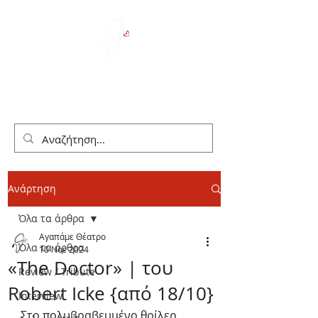
We Love Theater
Ανάρτηση
Όλα τα άρθρα
Αγαπάμε Θέατρο
Όλα τα άρθρα
10 Νοε 2024
«The Doctor» | του
Review / Tribute
Robert Icke {από 18/10}
Interview
Στο πολυβραβευμένο θρίλερ 