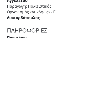
Αγγελέτου
Παραγωγή: Πολιτιστικός 
Οργανισμός «Λυκόφως» - 
Γ. 
Λυκιαρδόπουλος
ΠΛΗΡΟΦΟΡΙΕΣ
Πρεμιέρα:
18 Οκτωβρίου
Παραστάσεις:
18 Οκτωβρίου - 8 Δεκεμβρίου
Ημέρες & ώρες παραστάσεων:
Τετάρτη & Κυριακή στις 19.00
Πέμπτη & Σάββατο στις 20.30
Παρασκευή στις 21.00
Διάρκεια:
140 λεπτά
Τιμές εισιτηρίων:
Τετάρτη - Πέμπτη
Α ζώνη 20€, Β ζώνη 18€/15€ 