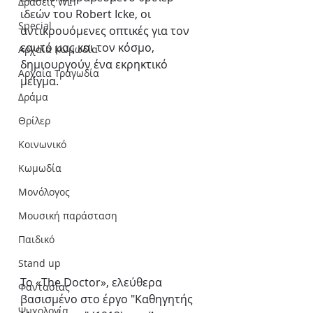
Δράσεις WLT
ιδεών του Robert Icke, οι 
Special
αντικρουόμενες οπτικές για τον 
εαυτό μας και τον κόσμο, 
Αρχαία Κωμωδία
δημιουργούν ένα εκρηκτικό 
Αρχαία Τραγωδία
μείγμα.
Δράμα
Θρίλερ
Κοινωνικό
Κωμωδία
Μονόλογος
Μουσική παράσταση
Παιδικό
Stand up
Το «The Doctor», ελεύθερα 
Φαντασίας
βασισμένο στο έργο "Καθηγητής 
Ψυχολογία