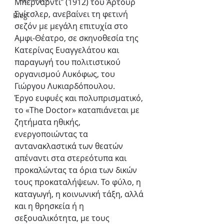
Μπερνάρντι" (1912) του Άρτουρ 
Σνίτσλερ, ανεβαίνει τη φετινή 
Blog
σεζόν με μεγάλη επιτυχία στο 
Αμφι-Θέατρο, σε σκηνοθεσία της 
Κατερίνας Ευαγγελάτου και 
παραγωγή του πολιτιστικού 
οργανισμού Λυκόφως, του 
Γιώργου Λυκιαρδόπουλου.
Έργο ευφυές και πολυπρισματικό, 
το «The Doctor» καταπιάνεται με 
ζητήματα ηθικής, 
ενεργοποιώντας τα 
αντανακλαστικά των θεατών 
απέναντι στα στερεότυπα και 
προκαλώντας τα όρια των δικών 
τους προκαταλήψεων. Το φύλο, η 
καταγωγή, η κοινωνική τάξη, αλλά 
και η θρησκεία ή η 
σεξουαλικότητα, με τους 